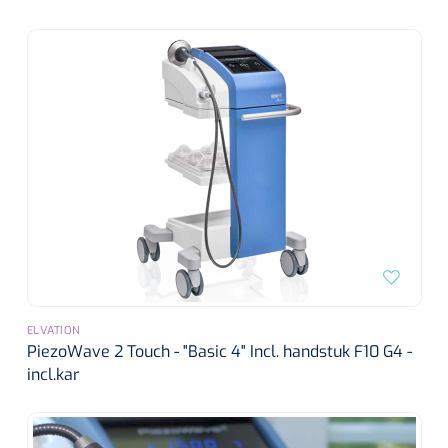
Wearables
Instrumentensets
Software
Steriele velden
Alcoholmeter
Chronische wondzorgproducten
Hydrocolloïden
Zilververbanden
Schuimverbanden
Hydrogel
ELVATION
PiezoWave 2 Touch - "Basic 4" Incl. handstuk F10 G4 -
incl.kar
Paraffine verbanden
Siliconen verbanden