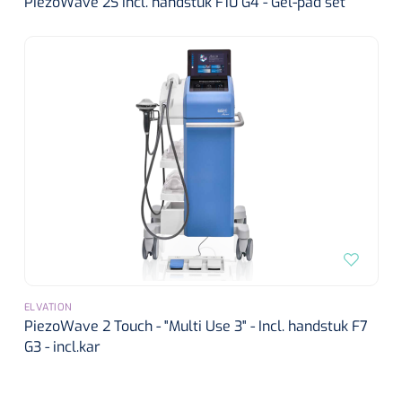
PiezoWave 2S incl. handstuk F10 G4 - Gel-pad set
ELVATION
PiezoWave 2 Touch - "Multi Use 3" - Incl. handstuk F7
G3 - incl.kar