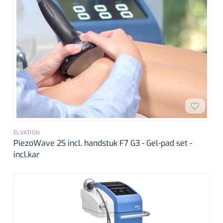
Alginaten
Diversen
Kleeflaag removers
Watten
Verbandhaakjes
ELVATION
Nierbekken
PiezoWave 2S incl. handstuk F7 G3 - Gel-pad set -
incl.kar
Wondreinigers