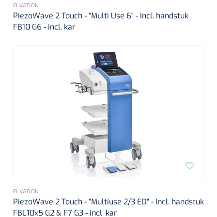
Lactaat- en cholesterolmeting
ELVATION
Oefenmatten
Stuitreiniging
Toebehoren mortuarium
PiezoWave 2 Touch - "Multi Use 6" - Incl. handstuk
Autoclaven
Kripwindels
FB10 G6 - incl. kar
INR-metingen
Oefenballen
Handdesinfectie
Instrumentenreinigers
Zelfklevende steunverbanden
Reagentia
Loopbruggen - en trappen
Haarverzorging
Tubulaire verbanden
Serologie
Evenwicht & coördinatie
Douche en bad
Elastische fixatiewindels
Rapid tests
Oefenbanden
Diversen
Steriele kits
Parasitologie
Afvalbakken
Verbandsets
Toebehoren
Luchtverfrissers
Afdeklakens
Longfunctie
Sondeerset
ELVATION
PiezoWave 2 Touch - "Multiuse 2/3 ED" - Incl. handstuk
Diversen
Hecht- & hechtverwijdersets
FBL10x5 G2 & F7 G3 - incl. kar