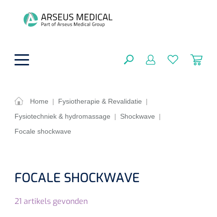
hoofdinhoud
Home
|
Fysiotherapie & Revalidatie
|
Fysiotechniek & hydromassage
|
Shockwave
|
ADL & Comfortzorg
SLUITEN
Focale shockwave
FILTEREN
Behandeling
Algemene comfortzorg
Aromatherapie
Beademing
Maagsondes
FOCALE SHOCKWAVE
ZOEKRESULTATEN
Beauty care
Chirurgie
Huid
Ventilatie toebehoren
21
artikels gevonden
Lichttherapie
Cryotherapie
Neuscanules