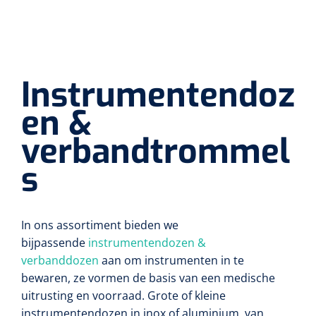
Lactaat- en cholesterolmeting
Oefenmatten
Stuitreiniging
Toebehoren mortuarium
Autoclaven
Kripwindels
INR-metingen
Oefenballen
Handdesinfectie
Instrumentenreinigers
Zelfklevende steunverbanden
Instrumentendoz
Reagentia
Loopbruggen - en trappen
Haarverzorging
Tubulaire verbanden
en &
Serologie
Evenwicht & coördinatie
Douche en bad
Elastische fixatiewindels
verbandtrommel
Rapid tests
Oefenbanden
s
Diversen
Steriele kits
Parasitologie
Afvalbakken
Verbandsets
Toebehoren
In ons assortiment bieden we
Luchtverfrissers
Afdeklakens
bijpassende
instrumentendozen &
verbanddozen
aan om instrumenten in te
Longfunctie
Sondeerset
bewaren, ze vormen de basis van een medische
uitrusting en voorraad. Grote of kleine
Diversen
Hecht- & hechtverwijdersets
instrumentendozen in inox of aluminium, van