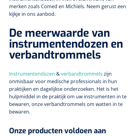
Wearables
merken zoals Comed en Michiels. Neem gerust een
Instrumentensets
kijkje in ons aanbod.
Software
Steriele velden
De meerwaarde van
Alcoholmeter
instrumentendozen en
Chronische wondzorgproducten
verbandtrommels
Hydrocolloïden
Zilververbanden
Instrumentendozen
&
verbandtrommels
zijn
onmisbaar voor medische professionals in hun
Schuimverbanden
praktijken en dagelijkse onderzoeken. Het is het
hulpmiddel in de praktijk om uw instrumenten in te
Hydrogel
bewaren, onze verbandtrommels om watten in te
bewaren.
Paraffine verbanden
Onze producten voldoen aan
Siliconen verbanden