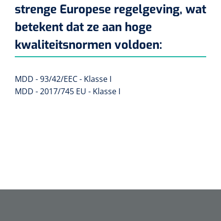
strenge Europese regelgeving, wat
Alginaten
betekent dat ze aan hoge
kwaliteitsnormen voldoen:
Diversen
Kleeflaag removers
MDD - 93/42/EEC - Klasse I
Watten
MDD - 2017/745 EU - Klasse I
Verbandhaakjes
Nierbekken
Wondreinigers