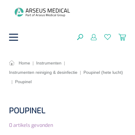
hoofdinhoud
Home
|
Instrumenten
|
Instrumenten reiniging & desinfectie
|
Poupinel (hete lucht)
ADL & Comfortzorg
SLUITEN
|
Poupinel
FILTEREN
Behandeling
Algemene comfortzorg
Aromatherapie
Beademing
Maagsondes
POUPINEL
ZOEKRESULTATEN
Beauty care
Chirurgie
Huid
Ventilatie toebehoren
0
artikels gevonden
Lichttherapie
Cryotherapie
Neuscanules