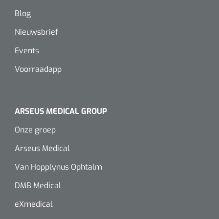
Blog
Alginaten
Nieuwsbrief
Diversen
Events
Kleeflaag removers
Voorraadapp
Watten
Verbandhaakjes
ARSEUS MEDICAL GROUP
Onze groep
Nierbekken
Arseus Medical
Wondreinigers
Van Hopplynus Ophtalm
DMB Medical
eXmedical