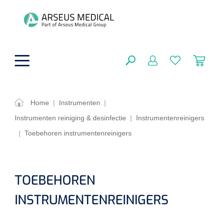
hoofdinhoud
Home
|
Instrumenten
|
Instrumenten reiniging & desinfectie
|
Instrumentenreinigers
ADL & Comfortzorg
SLUITEN
|
Toebehoren instrumentenreinigers
FILTEREN
Behandeling
Algemene comfortzorg
Aromatherapie
Beademing
Maagsondes
TOEBEHOREN
ZOEKRESULTATEN
Beauty care
Chirurgie
INSTRUMENTENREINIGERS
Huid
Ventilatie toebehoren
Lichttherapie
Cryotherapie
Neuscanules