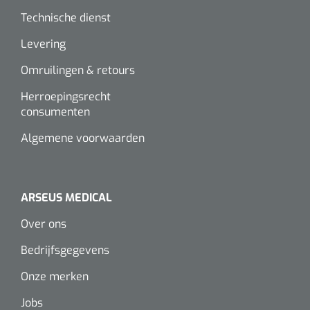
Wearables
Technische dienst
Instrumentensets
Software
Levering
Steriele velden
Omruilingen & retours
Alcoholmeter
Herroepingsrecht
Chronische wondzorgproducten
consumenten
Hydrocolloïden
Algemene voorwaarden
Zilververbanden
Schuimverbanden
ARSEUS MEDICAL
Over ons
Hydrogel
Bedrijfsgegevens
Paraffine verbanden
Onze merken
Siliconen verbanden
Jobs