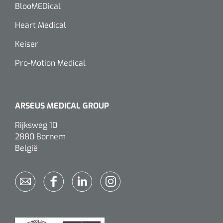
Wearables
BlooMEDical
Instrumentensets
Heart Medical
Software
Steriele velden
Keiser
Alcoholmeter
Pro-Motion Medical
Chronische wondzorgproducten
Hydrocolloïden
ARSEUS MEDICAL GROUP
Zilververbanden
Rijksweg 10
2880 Bornem
Schuimverbanden
België
Hydrogel
Paraffine verbanden
Siliconen verbanden