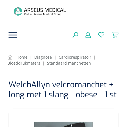
hoofdinhoud
Home
|
Diagnose
|
Cardiorespiratoir
|
Bloeddrukmeters
|
Standaard manchetten
ADL & Comfortzorg
SLUITEN
WelchAllyn velcromanchet +
FILTEREN
Behandeling
Algemene comfortzorg
long met 1 slang - obese - 1 st
Aromatherapie
Beademing
Maagsondes
ZOEKRESULTATEN
Beauty care
Chirurgie
Huid
Ventilatie toebehoren
Lichttherapie
Cryotherapie
Neuscanules