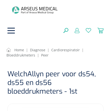
hoofdinhoud
Home
|
Diagnose
|
Cardiorespiratoir
|
Bloeddrukmeters
|
Peer
ADL & Comfortzorg
SLUITEN
WelchAllyn peer voor ds54,
FILTEREN
Behandeling
Algemene comfortzorg
ds55 en ds56
Aromatherapie
Beademing
Maagsondes
bloeddrukmeters - 1st
ZOEKRESULTATEN
Beauty care
Chirurgie
Huid
Ventilatie toebehoren
Lichttherapie
Cryotherapie
Neuscanules