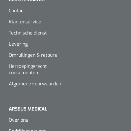
Alginaten
Contact
Klantenservice
Diversen
Technische dienst
Kleeflaag removers
Levering
Watten
Omruilingen & retours
Verbandhaakjes
Herroepingsrecht
consumenten
Nierbekken
Algemene voorwaarden
Wondreinigers
ARSEUS MEDICAL
Over ons