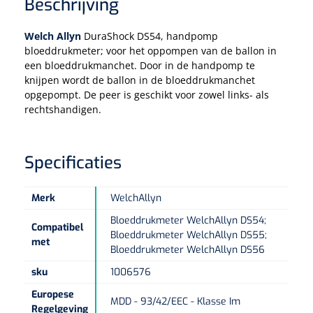
Tampontangen
Beschrijving
Vingerspalken
Verzwaringsdekens
Dermatoscopen
Bobath
Urinezakken & urinepotjes
Hoofdkussens
Uterustangen
Welch Allyn
DuraShock DS54, handpomp
Infuustherapie
Oppervlaktereiniging & -desinfectie
Enkelspalken
Positioneringsmateriaal
bloeddrukmeter; voor het oppompen van de ballon in
Gynecologische lichtbronnen & toebehoren
Infuusstaander
Draagbaar
Glijmiddel
een bloeddrukmanchet. Door in de handpomp te
Matrassen & beschermers
Nageltangen
Papierwaren
knijpen wordt de ballon in de bloeddrukmanchet
Verpleegdekens
Kompressen & verbanden
Lichtbronnen & wanddispensers
opgepompt. De peer is geschikt voor zowel links- als
Toebehoren
Handdoeken
Urinalen
Bedden
Toebehoren injectiemateriaal
Verwijdertangen voor wondhaken
Vetgaaskompressen
rechtshandigen.
Drinkhulpmiddelen
Zeletten
Loupebrillen
Traction
Dameshygiëne
Spoelingen
Gaaskompressen
Medisch kabinet
Bistouri
Bekers
Specificaties
Naaldcontainers en toebehoren
Otoscopen
Osteo
Onderzoekstafels
Zakdoekjes
Bedpannen & toiletemmers
Bistourimesjes
Oogkompressen
Koffiebekers
Ontsmettingsalcohol
Merk
WelchAllyn
Ophtalmoscopen
Kantel
Onderzoekslampen
Toiletpapier
Stitch cutters
Niet inklevende verbanden
Opzetstukken voor bekers
Bloeddrukmeter WelchAllyn DS54;
Compatibel
Naaldknippers
Penlight
Bloeddrukmeter WelchAllyn DS55;
Tabouret
Dokterstassen & toebehoren
Werkdoeken
Volledige bistouris
met
Absorberende verbanden
Bloeddrukmeter WelchAllyn DS56
Badkamerhulpmiddelen
Stuwbanden
Tongspatelhouders
Tabouretten
sku
1006576
Servietten
Bistourihouders
Fysiotechniek & hydromassage
Deppers
Toiletverhogers
Europese
Alcoswabs
Shockwave
MDD - 93/42/EEC - Klasse Im
Voorhoofdslampen
Opstapjes
Onderzoekstafelpapier
Regelgeving