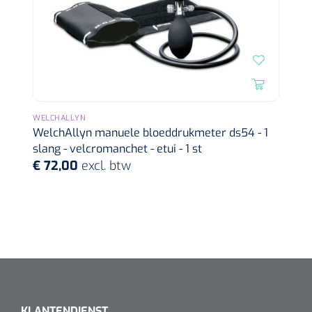
Wearables
Instrumentensets
Software
Steriele velden
Alcoholmeter
Chronische wondzorgproducten
WELCHALLYN
Hydrocolloïden
WelchAllyn manuele bloeddrukmeter ds54 - 1
slang - velcromanchet - etui - 1 st
Zilververbanden
€ 72,00
excl. btw
Schuimverbanden
Hydrogel
Paraffine verbanden
Siliconen verbanden
KLANTENDIENST