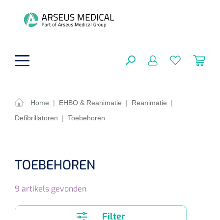
hoofdinhoud
Home
|
EHBO & Reanimatie
|
Reanimatie
|
Defibrillatoren
|
Toebehoren
ADL & Comfortzorg
SLUITEN
FILTEREN
Behandeling
Algemene comfortzorg
TOEBEHOREN
Aromatherapie
Beademing
Maagsondes
ZOEKRESULTATEN
9
artikels gevonden
Beauty care
Chirurgie
Huid
Ventilatie toebehoren
Lichttherapie
Cryotherapie
Neuscanules
Filter