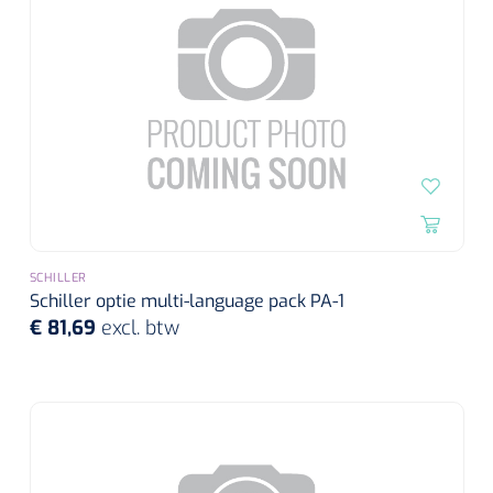
Alginaten
Diversen
Kleeflaag removers
Watten
Verbandhaakjes
SCHILLER
Nierbekken
Schiller optie multi-language pack PA-1
€ 81,69
excl. btw
Wondreinigers