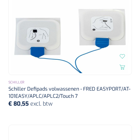
Wearables
Instrumentensets
Software
Steriele velden
Alcoholmeter
Chronische wondzorgproducten
Hydrocolloïden
Zilververbanden
SCHILLER
Schuimverbanden
Schiller Defipads volwassenen - FRED EASYPORT/AT-
101EASY/APLC/APLC2/Touch 7
Hydrogel
€ 80,55
excl. btw
Paraffine verbanden
Siliconen verbanden