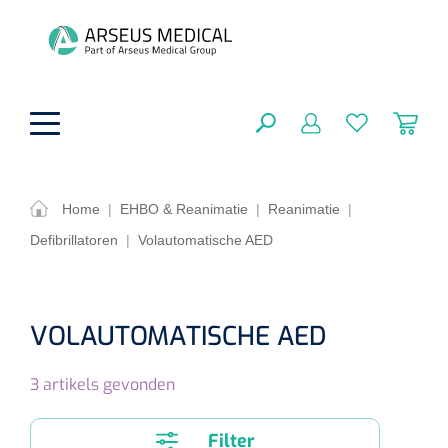
hoofdinhoud
Home
|
EHBO & Reanimatie
|
Reanimatie
|
Defibrillatoren
|
Volautomatische AED
ADL & Comfortzorg
SLUITEN
FILTEREN
Behandeling
Algemene comfortzorg
VOLAUTOMATISCHE AED
Aromatherapie
Beademing
Maagsondes
ZOEKRESULTATEN
3
artikels gevonden
Beauty care
Chirurgie
Huid
Ventilatie toebehoren
Lichttherapie
Cryotherapie
Neuscanules
Filter