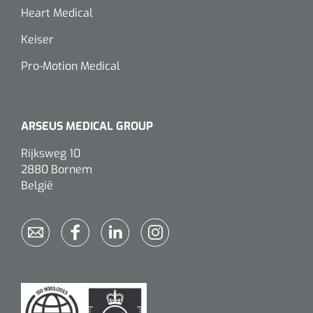
Wearables
Heart Medical
Instrumentensets
Keiser
Software
Steriele velden
Pro-Motion Medical
Alcoholmeter
Chronische wondzorgproducten
Hydrocolloïden
ARSEUS MEDICAL GROUP
Rijksweg 10
Zilververbanden
2880 Bornem
België
Schuimverbanden
Hydrogel
Paraffine verbanden
Siliconen verbanden