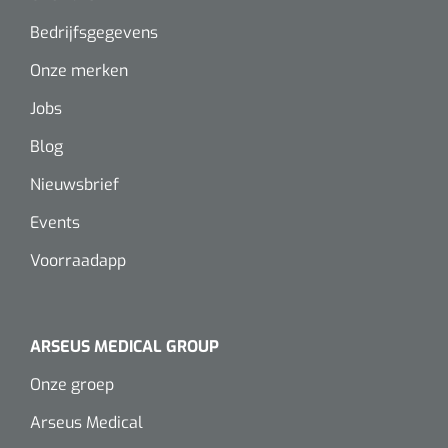
Alginaten
Bedrijfsgegevens
Onze merken
Diversen
Jobs
Kleeflaag removers
Blog
Watten
Nieuwsbrief
Verbandhaakjes
Events
Voorraadapp
Nierbekken
Wondreinigers
ARSEUS MEDICAL GROUP
Onze groep
Arseus Medical