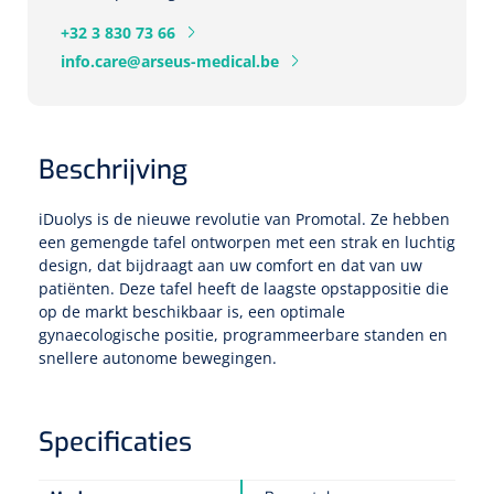
Tampontangen
Vingerspalken
Verzwaringsdekens
+32 3 830 73 66
Dermatoscopen
Bobath
Urinezakken & urinepotjes
Hoofdkussens
Uterustangen
Infuustherapie
info.care@arseus-medical.be
Oppervlaktereiniging & -desinfectie
Enkelspalken
Positioneringsmateriaal
Gynecologische lichtbronnen & toebehoren
Infuusstaander
Draagbaar
Glijmiddel
Matrassen & beschermers
Nageltangen
Papierwaren
Verpleegdekens
Kompressen & verbanden
Lichtbronnen & wanddispensers
Toebehoren
Handdoeken
Urinalen
Bedden
Beschrijving
Toebehoren injectiemateriaal
Verwijdertangen voor wondhaken
Vetgaaskompressen
Drinkhulpmiddelen
Zeletten
Loupebrillen
Traction
Dameshygiëne
Spoelingen
iDuolys is de nieuwe revolutie van Promotal. Ze hebben
Gaaskompressen
Medisch kabinet
Bistouri
Bekers
een gemengde tafel ontworpen met een strak en luchtig
Naaldcontainers en toebehoren
Otoscopen
Osteo
Onderzoekstafels
design, dat bijdraagt aan uw comfort en dat van uw
Zakdoekjes
Bedpannen & toiletemmers
Bistourimesjes
Oogkompressen
patiënten. Deze tafel heeft de laagste opstappositie die
Koffiebekers
Ontsmettingsalcohol
op de markt beschikbaar is, een optimale
Ophtalmoscopen
Kantel
Onderzoekslampen
Toiletpapier
Stitch cutters
Niet inklevende verbanden
gynaecologische positie, programmeerbare standen en
Opzetstukken voor bekers
snellere autonome bewegingen.
Naaldknippers
Penlight
Tabouret
Dokterstassen & toebehoren
Werkdoeken
Volledige bistouris
Absorberende verbanden
Badkamerhulpmiddelen
Stuwbanden
Tongspatelhouders
Tabouretten
Servietten
Bistourihouders
Specificaties
Fysiotechniek & hydromassage
Deppers
Toiletverhogers
Alcoswabs
Shockwave
Voorhoofdslampen
Opstapjes
Onderzoekstafelpapier