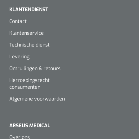
Wearables
KLANTENDIENST
Instrumentensets
Software
Contact
Steriele velden
Klantenservice
Alcoholmeter
Technische dienst
Chronische wondzorgproducten
Hydrocolloïden
Levering
Omruilingen & retours
Zilververbanden
Herroepingsrecht
Schuimverbanden
consumenten
Algemene voorwaarden
Hydrogel
Paraffine verbanden
ARSEUS MEDICAL
Siliconen verbanden
Over ons