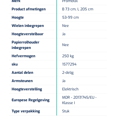
Merk
Promotal
Non-woven kompressen
Instrumentendozen & verbandtrommels
Doucheramen
Tecar
Product afmetingen
B 73 cm, L 205 cm
Verbandtrommels
Handdoekrollen
NKO
Karren & trolleys
Splitkompressen
Wandbeugels
Hoogte
53-99 cm
Laryngoscopen
Echografie
Linnenkarren
Instrumentendozen
Keukenrollen
Wielen inbegrepen
Nee
Douchestoelen
Gipsverbanden & toebehoren
Audiometrie
Hoogteverstelbaar
Ja
Ultrageluid & elektrotherapie
Afvalverzamelaars
Cellulosepapier
Jersey kousen
Klemmen
Toiletbeugels
Papierrolhouder
Nee
TENS
Transportwagens
inbegrepen
Lichaamsmeting
Zinklijmverbanden
Oorlusjes
Persoonlijk beschermingsmateriaal
Diversen badkamerhulpmiddelen
Hefvermogen
250 kg
Zelftest apparatuur
Kort-en microgolf
Wondzorgkarren
Mutsen
Polsterwatten
sku
1577294
Pincetten
Toiletstoelen
Thermometers
Aantal delen
2-delig
Hydromassage
Instrumentenwagens
Klompen
Armdraagband
Scharen
Doucherolstoelen
Armsteunen
Ja
Glucosemeters
Pressotherapie & massage
PC karren
Oordoppen
Hoogteverstelling
Elektrisch
Loopzolen
Hysterometers
Douchebrancard
Weegschalen
MDR - 2017/745/EU -
Thermotherapie
Medicatiekarren
Maskers
Europese Regelgeving
Gipsen
Klasse I
Gipszagen & ringzagen
Douchetabouretten
Meetlatten
Type verpakking
Stuk
Lymfedrainage
Handschoenen
Tilliften