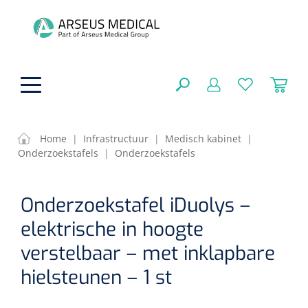
hoofdinhoud
Home
|
Infrastructuur
|
Medisch kabinet
|
Onderzoekstafels
|
Onderzoekstafels
ADL & Comfortzorg
SLUITEN
Onderzoekstafel iDuolys –
FILTEREN
Behandeling
Algemene comfortzorg
elektrische in hoogte
Aromatherapie
Beademing
Maagsondes
verstelbaar – met inklapbare
ZOEKRESULTATEN
Beauty care
hielsteunen – 1 st
Chirurgie
Huid
Ventilatie toebehoren
Lichttherapie
Cryotherapie
Neuscanules