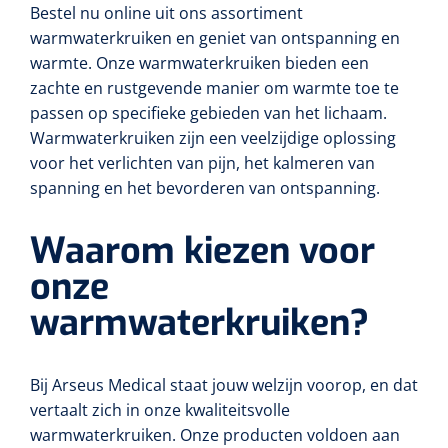
Tampontangen
Vingerspalken
Bestel nu online uit ons assortiment
Verzwaringsdekens
Dermatoscopen
warmwaterkruiken en geniet van ontspanning en
Bobath
Urinezakken & urinepotjes
Hoofdkussens
Uterustangen
Infuustherapie
Oppervlaktereiniging & -desinfectie
Enkelspalken
warmte. Onze warmwaterkruiken bieden een
Positioneringsmateriaal
Gynecologische lichtbronnen & toebehoren
zachte en rustgevende manier om warmte toe te
Infuusstaander
Draagbaar
Glijmiddel
Matrassen & beschermers
Nageltangen
Papierwaren
passen op specifieke gebieden van het lichaam.
Verpleegdekens
Kompressen & verbanden
Lichtbronnen & wanddispensers
Warmwaterkruiken zijn een veelzijdige oplossing
Toebehoren
Handdoeken
Urinalen
Bedden
Toebehoren injectiemateriaal
Verwijdertangen voor wondhaken
Vetgaaskompressen
voor het verlichten van pijn, het kalmeren van
Drinkhulpmiddelen
Zeletten
Loupebrillen
spanning en het bevorderen van ontspanning.
Traction
Dameshygiëne
Spoelingen
Gaaskompressen
Medisch kabinet
Bistouri
Bekers
Naaldcontainers en toebehoren
Otoscopen
Waarom kiezen voor
Osteo
Onderzoekstafels
Zakdoekjes
Bedpannen & toiletemmers
Bistourimesjes
Oogkompressen
Koffiebekers
onze
Ontsmettingsalcohol
Ophtalmoscopen
Kantel
Onderzoekslampen
Toiletpapier
Stitch cutters
Niet inklevende verbanden
warmwaterkruiken?
Opzetstukken voor bekers
Naaldknippers
Penlight
Tabouret
Dokterstassen & toebehoren
Werkdoeken
Volledige bistouris
Absorberende verbanden
Badkamerhulpmiddelen
Stuwbanden
Bij Arseus Medical staat jouw welzijn voorop, en dat
Tongspatelhouders
Tabouretten
Servietten
Bistourihouders
Fysiotechniek & hydromassage
Deppers
Toiletverhogers
vertaalt zich in onze kwaliteitsvolle
Alcoswabs
Shockwave
warmwaterkruiken. Onze producten voldoen aan
Voorhoofdslampen
Opstapjes
Onderzoekstafelpapier