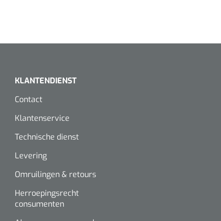
Wearables
Instrumentensets
Software
Steriele velden
Alcoholmeter
Chronische wondzorgproducten
KLANTENDIENST
Hydrocolloïden
Contact
Zilververbanden
Klantenservice
Schuimverbanden
Technische dienst
Levering
Hydrogel
Omruilingen & retours
Paraffine verbanden
Herroepingsrecht
consumenten
Siliconen verbanden