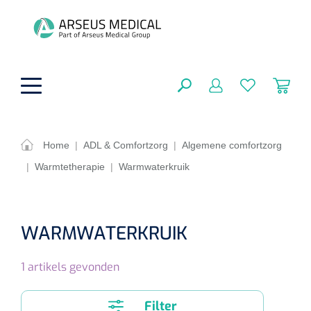
hoofdinhoud
Home
|
ADL & Comfortzorg
|
Algemene comfortzorg
|
Warmtetherapie
|
Warmwaterkruik
ADL & Comfortzorg
SLUITEN
FILTEREN
Behandeling
Algemene comfortzorg
WARMWATERKRUIK
Aromatherapie
Beademing
Maagsondes
ZOEKRESULTATEN
1
artikels gevonden
Beauty care
Chirurgie
Huid
Ventilatie toebehoren
Lichttherapie
Cryotherapie
Neuscanules
Filter