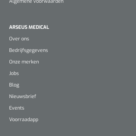
Algemene voorwaarden
Alginaten
ARSEUS MEDICAL
Diversen
Kleeflaag removers
Over ons
Bedrijfsgegevens
Watten
Onze merken
Verbandhaakjes
Jobs
Nierbekken
Blog
Nieuwsbrief
Wondreinigers
Events
Voorraadapp