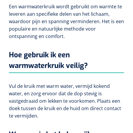
Diverse instrumenten
Bloedstelpende verbanden
Transferhulpmiddelen
Een warmwaterkruik wordt gebruikt om warmte te
Diversen
Actieve tilliften
Laser
Schorten
Allerlei
leveren aan specifieke delen van het lichaam,
Glijzeilen
Hechtmateriaal
waardoor pijn en spanning verminderen. Het is een
Passieve tilliften
Dry Needling
Echografie
Overschoenen
Poliepentang
Hechtdraad
populaire en natuurlijke methode voor
Draaischijven
Toebehoren Echografie
ontspanning en comfort.
Tilbanden
Stemvorken
Nietmachine en nietjes
Cognitieve en visuele training
Dispensers
Echografen
Cognitieve training
Hoe gebruik ik een
Luchtverfrisser dispensers
Wondspreiders
Valpreventie & detectie
Hechtstrips
warmwaterkruik veilig?
Virtual reality training
Labo
Zeep dispensers
Oogmagneten
Zetels & zitkussens
Hechtlijm
Glucometers
Geriatrische zetels
Interactieve therapie
Papier dispensers
Vul de kruik met warm water, vermijd kokend
Reflexhamers
Windels & tubulaire verbanden
Zwangerschapstesten
water, en zorg ervoor dat de dop stevig is
Handschoenen dispensers
Verbrijzelaars
Zelfklevende windels
vastgedraaid om lekken te voorkomen. Plaats een
Klein oefenmateriaal
Instrumenten reiniging & desinfectie
Urinetesten
doek tussen de kruik en de huid om direct contact
Toebehoren
Hand/schouder oefentherapie
Poupinel (hete lucht)
Dauerlastische windels
te vermijden.
Huidreiniging & desinfectie
Bloedtesten
Apparaten
Oefengewichten
Zepen & foam
Ultrasoontoestellen
Zinklijm verbanden