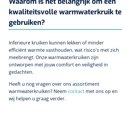
Waarom is het belangrijk om een
Lactaat- en cholesterolmeting
Oefenmatten
Stuitreiniging
Toebehoren mortuarium
kwaliteitsvolle warmwaterkruik te
Autoclaven
Kripwindels
INR-metingen
gebruiken?
Oefenballen
Handdesinfectie
Instrumentenreinigers
Zelfklevende steunverbanden
Reagentia
Loopbruggen - en trappen
Haarverzorging
Tubulaire verbanden
Inferieure kruiken kunnen lekken of minder
Serologie
efficiënt warmte vasthouden, wat risico's met zich
Evenwicht & coördinatie
Douche en bad
Elastische fixatiewindels
meebrengt. Onze warmwaterkruiken zijn
Rapid tests
ontworpen met jouw comfort en veiligheid in
Oefenbanden
Diversen
gedachten.
Steriele kits
Parasitologie
Afvalbakken
Verbandsets
Heeft u nog vragen over ons assortiment
warmwaterkruiken? Neem
contact
met ons op en
Toebehoren
Luchtverfrissers
Afdeklakens
wij helpen u graag verder.
Longfunctie
Sondeerset
Diversen
Hecht- & hechtverwijdersets