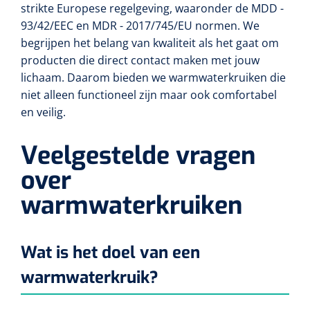
Non-woven kompressen
Instrumentendozen & verbandtrommels
Doucheramen
strikte Europese regelgeving, waaronder de MDD -
Tecar
93/42/EEC en MDR - 2017/745/EU normen. We
Verbandtrommels
Handdoekrollen
NKO
Karren & trolleys
Splitkompressen
Wandbeugels
begrijpen het belang van kwaliteit als het gaat om
Laryngoscopen
Echografie
Linnenkarren
producten die direct contact maken met jouw
Instrumentendozen
Keukenrollen
Douchestoelen
lichaam. Daarom bieden we warmwaterkruiken die
Gipsverbanden & toebehoren
Audiometrie
Ultrageluid & elektrotherapie
Afvalverzamelaars
niet alleen functioneel zijn maar ook comfortabel
Cellulosepapier
Jersey kousen
Klemmen
Toiletbeugels
en veilig.
TENS
Transportwagens
Lichaamsmeting
Zinklijmverbanden
Oorlusjes
Persoonlijk beschermingsmateriaal
Diversen badkamerhulpmiddelen
Veelgestelde vragen
Zelftest apparatuur
Kort-en microgolf
Wondzorgkarren
Mutsen
over
Polsterwatten
Pincetten
Toiletstoelen
Thermometers
warmwaterkruiken
Hydromassage
Instrumentenwagens
Klompen
Armdraagband
Scharen
Doucherolstoelen
Glucosemeters
Pressotherapie & massage
PC karren
Oordoppen
Loopzolen
Hysterometers
Douchebrancard
Wat is het doel van een
Weegschalen
Thermotherapie
Medicatiekarren
Maskers
warmwaterkruik?
Gipsen
Gipszagen & ringzagen
Douchetabouretten
Meetlatten
Lymfedrainage
Handschoenen
Tilliften