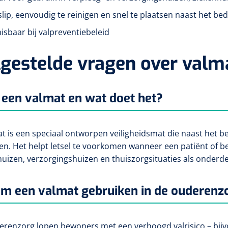
slip, eenvoudig te reinigen en snel te plaatsen naast het bed
sbaar bij valpreventiebeleid
gestelde vragen over valm
 een valmat en wat doet het?
t is een speciaal ontworpen veiligheidsmat die naast het b
n. Het helpt letsel te voorkomen wanneer een patiënt of be
huizen, verzorgingshuizen en thuiszorgsituaties als onderdee
m een valmat gebruiken in de ouderenz
erenzorg lopen bewoners met een verhoogd valrisico – bijvo