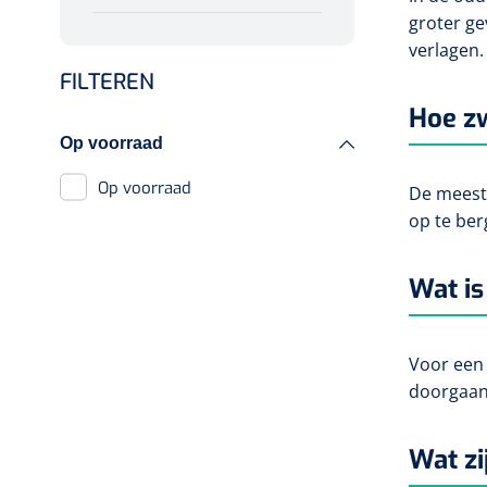
groter ge
Glijzeilen
Doucheramen
Opzetstukken voor
verlagen.
bekers
FILTEREN
Draaischijven
Wandbeugels
Hoe zw
Op voorraad
Douchestoelen
Op voorraad
De meeste
Toiletbeugels
op te ber
Diversen
badkamerhulpmiddelen
Wat is
Handdoekenrek
Badplank
Voor een 
doorgaans
Haarkammen & -
borstels
Wat zi
Toiletstoelen