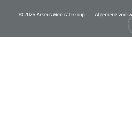
© 2026 Arseus Medical Group
Algemene voorw
ADL & Comfortzorg
Behandeling
Beademing
Chirurgie
Diagnose
EHBO & Reanimatie
Fysiotherapie & Revalidatie
Hygiëne & Desinfectie
Incontinentiezorg
Injectiemateriaal