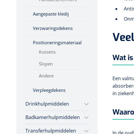
Anti
Aangepaste kledij
Onmi
Verzwaringsdekens
Veel
Positioneringsmateriaal
Kussens
Wat is
Slopen
Andere
Een valma
absorbere
Verpleegdekens
in zieken
Drinkhulpmiddelen
Waaro
Badkamerhulpmiddelen
Bekers
Transferhulpmiddelen
Toiletverhogers
Koffiebekers
In de oud