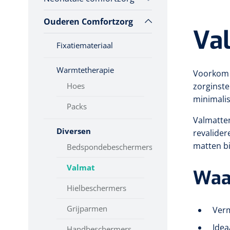
Beauty care
Incontinentiezorg
Ouderen Comfortzorg
Babyverzorging
Onderleggers
Lichttherapie
Injectiemateriaal
Va
Infrastructuur
Fixatiemateriaal
Ondersteuningsmateriaal
Borden
Massagetherapie
Instrumenten
Warmtetherapie
Oogbescherming
Slabben
Voorkom l
Warmtetherapie
Monitoring
Hoes
zorginste
Warmwaterkruik
Wondzorg
Kangaroo Care
Eetplateau's
minimalis
Packs
Verwarmingsdekens
Valmatten
Diversen
Verwarmingskussens
revalider
matten bi
Bedspondebeschermers
Valmat
Waa
Hielbeschermers
Grijparmen
Verm
Idea
Handbeschermers