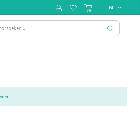
NL
NL
ne &
Incontinentiezorg
Injectiemateriaal
Infrastruc
ectie
SLUITEN
nden.