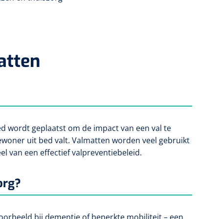
atten
ed wordt geplaatst om de impact van een val te
woner uit bed valt. Valmatten worden veel gebruikt
l van een effectief valpreventiebeleid.
org?
orbeeld bij dementie of beperkte mobiliteit – een