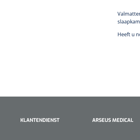
Doucherolstoelen
Valmatten
slaapkame
Douchebrancard
Heeft u 
Douchetabouretten
KLANTENDIENST
ARSEUS MEDICAL