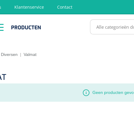
s
Klantenservice
Contact
RODUCTEN
PRODUCTEN
hirurgie
Diagnose
EHBO &
Fysiotherapie
Hygië
Reanimatie
& Revalidatie
Desinf
SULTATEN
Diversen
|
Valmat
AT
Geen producten gevo