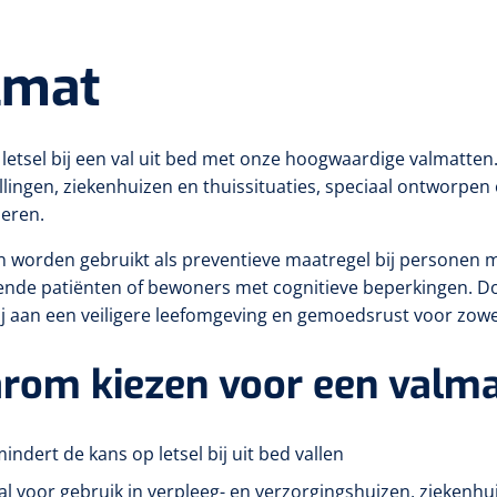
lmat
etsel bij een val uit bed met onze hoogwaardige valmatten. 
llingen, ziekenhuizen en thuissituaties, speciaal ontworpen o
eren.
 worden gebruikt als preventieve maatregel bij personen m
ende patiënten of bewoners met cognitieve beperkingen. D
j aan een veiligere leefomgeving en gemoedsrust voor zowel
rom kiezen voor een valm
indert de kans op letsel bij uit bed vallen
al voor gebruik in verpleeg- en verzorgingshuizen, ziekenhu