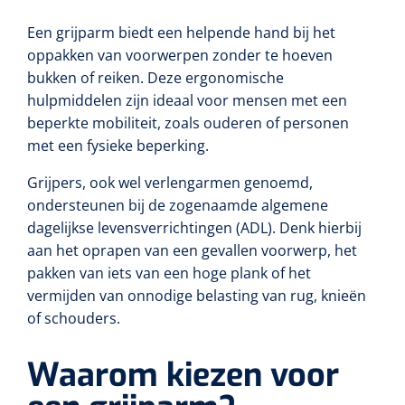
Tampontangen
Vingerspalken
Verzwaringsdekens
Een grijparm biedt een helpende hand bij het
Dermatoscopen
Bobath
Urinezakken & urinepotjes
Hoofdkussens
Uterustangen
Infuustherapie
Oppervlaktereiniging & -desinfectie
Enkelspalken
oppakken van voorwerpen zonder te hoeven
Positioneringsmateriaal
bukken of reiken. Deze ergonomische
Gynecologische lichtbronnen & toebehoren
Infuusstaander
Draagbaar
Glijmiddel
Matrassen & beschermers
Nageltangen
Papierwaren
hulpmiddelen zijn ideaal voor mensen met een
Verpleegdekens
Kompressen & verbanden
beperkte mobiliteit, zoals ouderen of personen
Lichtbronnen & wanddispensers
Toebehoren
Handdoeken
Urinalen
Bedden
Toebehoren injectiemateriaal
Verwijdertangen voor wondhaken
Vetgaaskompressen
met een fysieke beperking.
Drinkhulpmiddelen
Zeletten
Loupebrillen
Traction
Dameshygiëne
Spoelingen
Grijpers, ook wel verlengarmen genoemd,
Gaaskompressen
Medisch kabinet
Bistouri
Bekers
ondersteunen bij de zogenaamde algemene
Naaldcontainers en toebehoren
Otoscopen
Osteo
Onderzoekstafels
Zakdoekjes
Bedpannen & toiletemmers
Bistourimesjes
dagelijkse levensverrichtingen (ADL). Denk hierbij
Oogkompressen
Koffiebekers
aan het oprapen van een gevallen voorwerp, het
Ontsmettingsalcohol
Ophtalmoscopen
Kantel
Onderzoekslampen
Toiletpapier
Stitch cutters
pakken van iets van een hoge plank of het
Niet inklevende verbanden
Opzetstukken voor bekers
vermijden van onnodige belasting van rug, knieën
Naaldknippers
Penlight
Tabouret
Dokterstassen & toebehoren
Werkdoeken
Volledige bistouris
of schouders.
Absorberende verbanden
Badkamerhulpmiddelen
Stuwbanden
Tongspatelhouders
Tabouretten
Servietten
Bistourihouders
Fysiotechniek & hydromassage
Waarom kiezen voor
Deppers
Toiletverhogers
Alcoswabs
Shockwave
Voorhoofdslampen
Opstapjes
Onderzoekstafelpapier