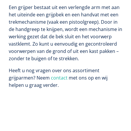
Lactaat- en cholesterolmeting
Oefenmatten
Een grijper bestaat uit een verlengde arm met aan
Stuitreiniging
Toebehoren mortuarium
Autoclaven
Kripwindels
het uiteinde een grijpbek en een handvat met een
INR-metingen
Oefenballen
trekmechanisme (vaak een pistoolgreep). Door in
Handdesinfectie
Instrumentenreinigers
Zelfklevende steunverbanden
de handgreep te knijpen, wordt een mechanisme in
Reagentia
Loopbruggen - en trappen
werking gezet dat de bek sluit en het voorwerp
Haarverzorging
Tubulaire verbanden
vastklemt. Zo kunt u eenvoudig en gecontroleerd
Serologie
Evenwicht & coördinatie
voorwerpen van de grond of uit een kast pakken –
Douche en bad
Elastische fixatiewindels
zonder te buigen of te strekken.
Rapid tests
Oefenbanden
Diversen
Heeft u nog vragen over ons assortiment
Steriele kits
Parasitologie
grijparmen? Neem
contact
met ons op en wij
Afvalbakken
Verbandsets
helpen u graag verder.
Toebehoren
Luchtverfrissers
Afdeklakens
Longfunctie
Sondeerset
Diversen
Hecht- & hechtverwijdersets