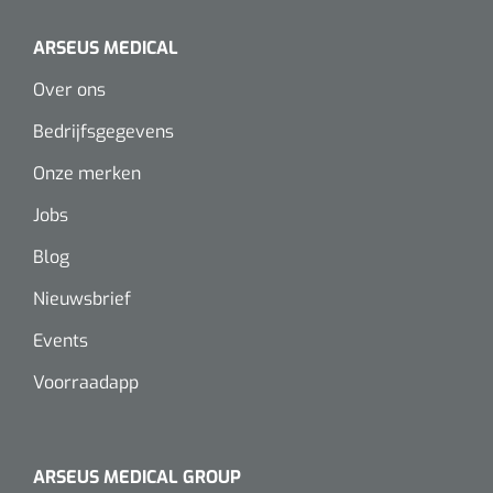
Alginaten
ARSEUS MEDICAL
Over ons
Diversen
Bedrijfsgegevens
Kleeflaag removers
Onze merken
Watten
Jobs
Verbandhaakjes
Blog
Nieuwsbrief
Nierbekken
Events
Wondreinigers
Voorraadapp
ARSEUS MEDICAL GROUP