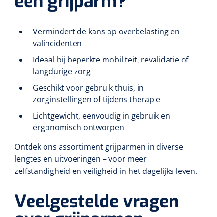
een grijparm?
Non-woven kompressen
Instrumentendozen & verbandtrommels
Doucheramen
Tecar
Verbandtrommels
Handdoekrollen
NKO
Karren & trolleys
Splitkompressen
Wandbeugels
Vermindert de kans op overbelasting en
Laryngoscopen
Echografie
Linnenkarren
valincidenten
Instrumentendozen
Keukenrollen
Douchestoelen
Gipsverbanden & toebehoren
Ideaal bij beperkte mobiliteit, revalidatie of
Audiometrie
Ultrageluid & elektrotherapie
Afvalverzamelaars
Cellulosepapier
langdurige zorg
Jersey kousen
Klemmen
Toiletbeugels
Geschikt voor gebruik thuis, in
TENS
Transportwagens
Lichaamsmeting
Zinklijmverbanden
Oorlusjes
zorginstellingen of tijdens therapie
Persoonlijk beschermingsmateriaal
Diversen badkamerhulpmiddelen
Zelftest apparatuur
Kort-en microgolf
Wondzorgkarren
Mutsen
Lichtgewicht, eenvoudig in gebruik en
Polsterwatten
Pincetten
Toiletstoelen
ergonomisch ontworpen
Thermometers
Hydromassage
Instrumentenwagens
Klompen
Armdraagband
Ontdek ons assortiment grijparmen in diverse
Scharen
Doucherolstoelen
Glucosemeters
lengtes en uitvoeringen – voor meer
Pressotherapie & massage
PC karren
Oordoppen
Loopzolen
zelfstandigheid en veiligheid in het dagelijks leven.
Hysterometers
Douchebrancard
Weegschalen
Thermotherapie
Medicatiekarren
Maskers
Gipsen
Veelgestelde vragen
Gipszagen & ringzagen
Douchetabouretten
Meetlatten
Lymfedrainage
Handschoenen
Tilliften