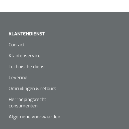
Wearables
Instrumentensets
Software
Steriele velden
Alcoholmeter
KLANTENDIENST
Chronische wondzorgproducten
Contact
Hydrocolloïden
Klantenservice
Zilververbanden
Technische dienst
Levering
Schuimverbanden
Omruilingen & retours
Hydrogel
Herroepingsrecht
consumenten
Paraffine verbanden
Algemene voorwaarden
Siliconen verbanden