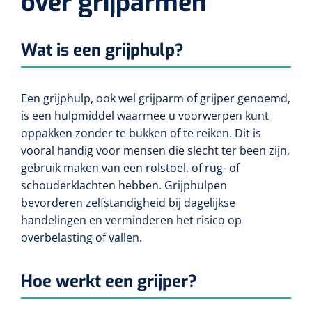
over grijparmen
Diverse instrumenten
Bloedstelpende verbanden
Transferhulpmiddelen
Diversen
Actieve tilliften
Laser
Schorten
Allerlei
Glijzeilen
Hechtmateriaal
Wat is een grijphulp?
Passieve tilliften
Dry Needling
Echografie
Overschoenen
Poliepentang
Hechtdraad
Draaischijven
Toebehoren Echografie
Tilbanden
Stemvorken
Een grijphulp, ook wel grijparm of grijper genoemd,
Nietmachine en nietjes
Cognitieve en visuele training
Dispensers
is een hulpmiddel waarmee u voorwerpen kunt
Echografen
Cognitieve training
Luchtverfrisser dispensers
Wondspreiders
oppakken zonder te bukken of te reiken. Dit is
Valpreventie & detectie
Hechtstrips
vooral handig voor mensen die slecht ter been zijn,
Virtual reality training
Labo
Zeep dispensers
Oogmagneten
gebruik maken van een rolstoel, of rug- of
Zetels & zitkussens
Hechtlijm
Glucometers
schouderklachten hebben. Grijphulpen
Geriatrische zetels
Interactieve therapie
Papier dispensers
bevorderen zelfstandigheid bij dagelijkse
Reflexhamers
Windels & tubulaire verbanden
Zwangerschapstesten
handelingen en verminderen het risico op
Handschoenen dispensers
Verbrijzelaars
Zelfklevende windels
Klein oefenmateriaal
overbelasting of vallen.
Instrumenten reiniging & desinfectie
Urinetesten
Toebehoren
Hand/schouder oefentherapie
Poupinel (hete lucht)
Dauerlastische windels
Huidreiniging & desinfectie
Hoe werkt een grijper?
Bloedtesten
Apparaten
Oefengewichten
Zepen & foam
Ultrasoontoestellen
Zinklijm verbanden