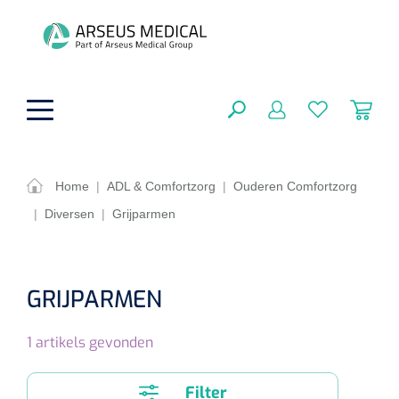
hoofdinhoud
Home
|
ADL & Comfortzorg
|
Ouderen Comfortzorg
|
Diversen
|
Grijparmen
ADL & Comfortzorg
SLUITEN
FILTEREN
Behandeling
Algemene comfortzorg
GRIJPARMEN
Aromatherapie
Beademing
Maagsondes
ZOEKRESULTATEN
1
artikels gevonden
Beauty care
Chirurgie
Huid
Ventilatie toebehoren
Lichttherapie
Cryotherapie
Neuscanules
Filter