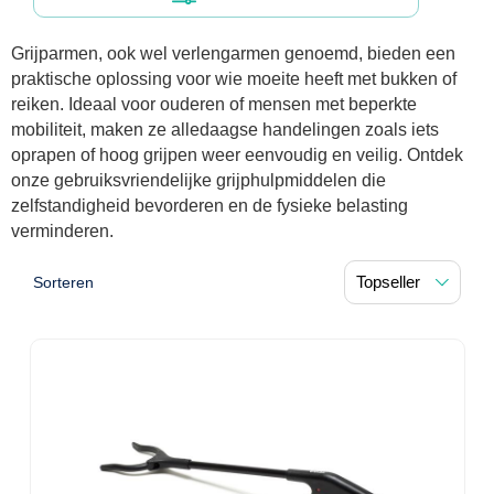
Diagnose
Postoperatieve steunverbanden
Massagetherapie
Diversen
Grijparmen, ook wel verlengarmen genoemd, bieden een
Vasculaire aandoeningen
EHBO & Reanimatie
Laser chirurgie
Dopplers
praktische oplossing voor wie moeite heeft met bukken of
Apparaten
Warmtetherapie
Incentive spirometers
Laser toebehoren
Vasculaire dopplers
reiken. Ideaal voor ouderen of mensen met beperkte
Fysiotherapie & Revalidatie
EHBO
mobiliteit, maken ze alledaagse handelingen zoals iets
Toebehoren
Bevochtiging
oprapen of hoog grijpen weer eenvoudig en veilig. Ontdek
Laser apparatuur
Foetale dopplers
Verzorgende middelen
Eethulpmiddelen
Hygiëne & Desinfectie
onze gebruiksvriendelijke grijphulpmiddelen die
Functionele revalidatie
Bestek
zelfstandigheid bevorderen en de fysieke belasting
Verneveling
Gynaecologische aandoeningen
Foetale en Vasculaire dopplers
Verbandkoffers
Gangrevalidatie
Thoraxdrainage systeem
verminderen.
Incontinentiezorg
Lichaamsverzorging
Onderleggers
Maskers
Luchtwegen
Navulling verbandkoffers
Hand/arm revalidatie
Deodorants
Surgical suction
Urologie
Sorteren
Injectiemateriaal
Eenmalige sondes
Aspiratie
Borden
Patiëntencircuits
Reddingsdekens
Rug- & nekrevalidatie
Eau De Cologne
Tiemannsondes
Microscoop
Cardiorespiratoir
Infrastructuur
Spuiten
Aërosol
Slabben
Holters
Vingerlingen
Actieve-passieve beweging
Bodylotions
Jet-ventilatie
Maagsondes
Spuiten zonder naald
Instrumenten
Anti-decubitus materiaal
Eetplateau's
Pijn
Spirometers
Diversen
Krachttraining
Handcrèmes
Spoedbeademing
Vrouwensondes
Spuiten met naald
Diversen
Infuuspompen
Monitoring
Naaldvoerders
NO-meters
Neonatale comfortzorg
Brancards