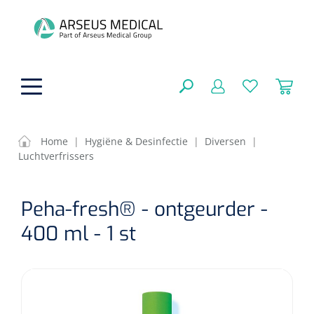
hoofdinhoud
Home
|
Hygiëne & Desinfectie
|
Diversen
|
Luchtverfrissers
ADL & Comfortzorg
SLUITEN
Peha-fresh® - ontgeurder -
FILTEREN
Behandeling
Algemene comfortzorg
400 ml - 1 st
Aromatherapie
Beademing
Maagsondes
ZOEKRESULTATEN
Beauty care
Chirurgie
Huid
Ventilatie toebehoren
Lichttherapie
Cryotherapie
Neuscanules