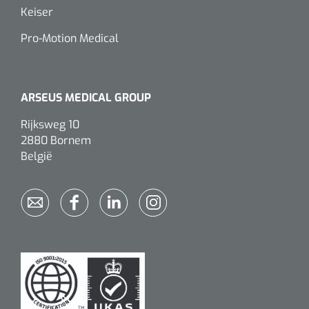
Wearables
Keiser
Instrumentensets
Pro-Motion Medical
Software
Steriele velden
Alcoholmeter
ARSEUS MEDICAL GROUP
Chronische wondzorgproducten
Hydrocolloïden
Rijksweg 10
2880 Bornem
België
Zilververbanden
Schuimverbanden
Hydrogel
Paraffine verbanden
Siliconen verbanden