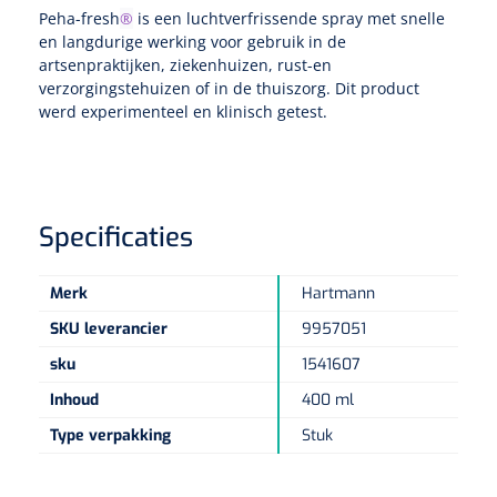
Tampontangen
Vingerspalken
Peha-fresh
®
is een luchtverfrissende spray met snelle
Verzwaringsdekens
Dermatoscopen
en langdurige werking voor gebruik in de
Bobath
Urinezakken & urinepotjes
Hoofdkussens
Uterustangen
Infuustherapie
Oppervlaktereiniging & -desinfectie
artsenpraktijken, ziekenhuizen, rust-en
Enkelspalken
Positioneringsmateriaal
verzorgingstehuizen of in de thuiszorg. Dit product
Gynecologische lichtbronnen & toebehoren
Infuusstaander
Draagbaar
Glijmiddel
Matrassen & beschermers
Nageltangen
werd experimenteel en klinisch getest.
Papierwaren
Verpleegdekens
Kompressen & verbanden
Lichtbronnen & wanddispensers
Toebehoren
Handdoeken
Urinalen
Bedden
Toebehoren injectiemateriaal
Verwijdertangen voor wondhaken
Vetgaaskompressen
Drinkhulpmiddelen
Zeletten
Loupebrillen
Traction
Dameshygiëne
Spoelingen
Gaaskompressen
Medisch kabinet
Specificaties
Bistouri
Bekers
Naaldcontainers en toebehoren
Otoscopen
Osteo
Onderzoekstafels
Zakdoekjes
Bedpannen & toiletemmers
Bistourimesjes
Oogkompressen
Koffiebekers
Merk
Hartmann
Ontsmettingsalcohol
Ophtalmoscopen
Kantel
Onderzoekslampen
Toiletpapier
Stitch cutters
SKU leverancier
9957051
Niet inklevende verbanden
Opzetstukken voor bekers
sku
1541607
Naaldknippers
Penlight
Tabouret
Dokterstassen & toebehoren
Werkdoeken
Volledige bistouris
Absorberende verbanden
Inhoud
400 ml
Badkamerhulpmiddelen
Stuwbanden
Tongspatelhouders
Tabouretten
Servietten
Type verpakking
Stuk
Bistourihouders
Fysiotechniek & hydromassage
Deppers
Toiletverhogers
Alcoswabs
Shockwave
Voorhoofdslampen
Opstapjes
Onderzoekstafelpapier