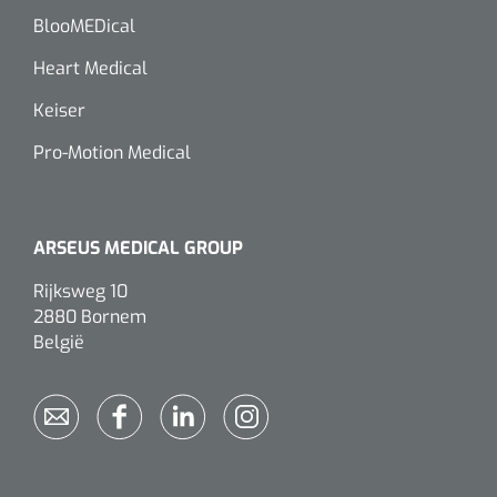
Wearables
BlooMEDical
Instrumentensets
Software
Heart Medical
Steriele velden
Keiser
Alcoholmeter
Pro-Motion Medical
Chronische wondzorgproducten
Hydrocolloïden
ARSEUS MEDICAL GROUP
Zilververbanden
Rijksweg 10
Schuimverbanden
2880 Bornem
België
Hydrogel
Paraffine verbanden
Siliconen verbanden