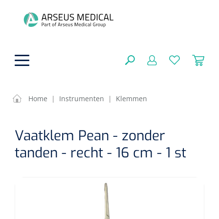
hoofdinhoud
Home
|
Instrumenten
|
Klemmen
ADL & Comfortzorg
SLUITEN
Vaatklem Pean - zonder
FILTEREN
Behandeling
Algemene comfortzorg
tanden - recht - 16 cm - 1 st
Aromatherapie
Beademing
Maagsondes
ZOEKRESULTATEN
Beauty care
Chirurgie
Huid
Ventilatie toebehoren
Lichttherapie
Cryotherapie
Neuscanules