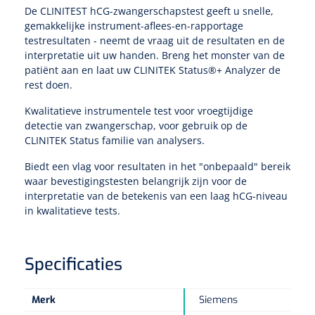
Tampontangen
Vingerspalken
De CLINITEST hCG-zwangerschapstest geeft u snelle,
Verzwaringsdekens
Dermatoscopen
gemakkelijke instrument-aflees-en-rapportage
Bobath
Urinezakken & urinepotjes
Hoofdkussens
Uterustangen
Infuustherapie
testresultaten - neemt de vraag uit de resultaten en de
Oppervlaktereiniging & -desinfectie
Enkelspalken
Positioneringsmateriaal
interpretatie uit uw handen. Breng het monster van de
Gynecologische lichtbronnen & toebehoren
Infuusstaander
Draagbaar
Glijmiddel
Matrassen & beschermers
patiënt aan en laat uw CLINITEK Status®+ Analyzer de
Nageltangen
Papierwaren
Verpleegdekens
Kompressen & verbanden
rest doen.
Lichtbronnen & wanddispensers
Toebehoren
Handdoeken
Urinalen
Bedden
Toebehoren injectiemateriaal
Verwijdertangen voor wondhaken
Vetgaaskompressen
Kwalitatieve instrumentele test voor vroegtijdige
detectie van zwangerschap, voor gebruik op de
Drinkhulpmiddelen
Zeletten
Loupebrillen
Traction
Dameshygiëne
Spoelingen
CLINITEK Status familie van analysers.
Gaaskompressen
Medisch kabinet
Bistouri
Bekers
Naaldcontainers en toebehoren
Otoscopen
Biedt een vlag voor resultaten in het "onbepaald" bereik
Osteo
Onderzoekstafels
Zakdoekjes
Bedpannen & toiletemmers
Bistourimesjes
Oogkompressen
waar bevestigingstesten belangrijk zijn voor de
Koffiebekers
interpretatie van de betekenis van een laag hCG-niveau
Ontsmettingsalcohol
Ophtalmoscopen
Kantel
Onderzoekslampen
Toiletpapier
Stitch cutters
in kwalitatieve tests.
Niet inklevende verbanden
Opzetstukken voor bekers
Naaldknippers
Penlight
Tabouret
Dokterstassen & toebehoren
Werkdoeken
Volledige bistouris
Absorberende verbanden
Specificaties
Badkamerhulpmiddelen
Stuwbanden
Tongspatelhouders
Tabouretten
Servietten
Bistourihouders
Fysiotechniek & hydromassage
Deppers
Toiletverhogers
Merk
Siemens
Alcoswabs
Shockwave
Voorhoofdslampen
Opstapjes
Onderzoekstafelpapier