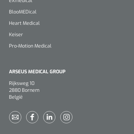
eXmedical
Wearables
Instrumentensets
BlooMEDical
Software
Heart Medical
Steriele velden
Alcoholmeter
Keiser
Chronische wondzorgproducten
Pro-Motion Medical
Hydrocolloïden
Zilververbanden
ARSEUS MEDICAL GROUP
Schuimverbanden
Rijksweg 10
2880 Bornem
België
Hydrogel
Paraffine verbanden
Siliconen verbanden