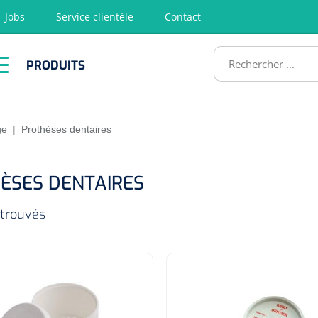
Jobs
Service clientèle
Contact
RODUITS
PRODUITS
tion
Chirurgie
Diagnostic
Premiers
Physiothéra
secours &
et rééducat
ATS
Réanimation
ge
|
Prothèses dentaires
ÈSES DENTAIRES
 trouvés