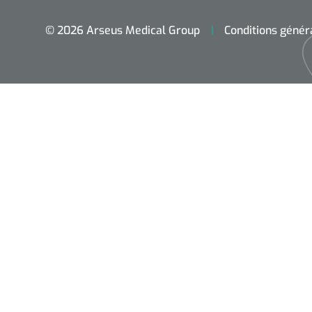
© 2026 Arseus Medical Group
Conditions génér
Accueil
Aides techniques
Traitement
Respiration
Chirurgie
Diagnostic
Premiers secours & Réanimation
Physiothérapie et rééducation
Hygiène & Désinfection
Soins d'incontinence