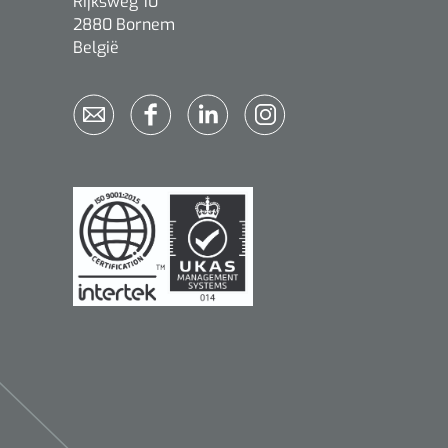
Rijksweg 10
2880 Bornem
België