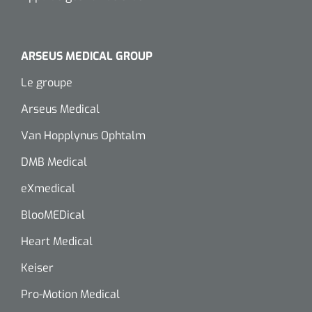
siliconée
Alginates
ARSEUS MEDICAL GROUP
Divers
Le groupe
Dissolvant de couche adhésive
Arseus Medical
Ouates
Van Hopplynus Ophtalm
DMB Medical
Agraffes de fixation
eXmedical
Bassin renal
BlooMEDical
Nettoyeurs de plaies
Heart Medical
Keiser
Pro-Motion Medical