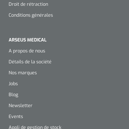
Droit de rétraction
Wearables
Kits d'instruments
Conditions générales
Logiciel
Champs stériles
Alcoomètre
ARSEUS MEDICAL
Produits pour le traitement des plaies chroniques
A propos de nous
Hydrocolloïdes
Détails de la société
Pansements en argent
Nos marques
Pansement en mousse
Jobs
Hydrogel
Blog
Newsletter
Bandages paraffine
Events
Pansements avec interface transparente
Appli de gestion de stock