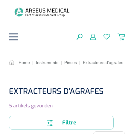
hoofdinhoud
Home
|
Instruments
|
Pinces
|
Extracteurs d’agrafes
Aides techniques
FERMER
OPTIONS
Traitement
EXTRACTEURS D’AGRAFES
Soins de confort générale
Aromathérapie
Respiration
5
artikels gevonden
Sondes gastriques
RÉSULTATS
Soins de beauté
Chirurgie
Peau
Accessoires de ventilation
Filtre
Thérapie par lumière
Cryothérapie
Canules nasales