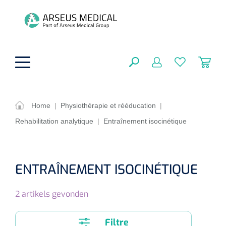
hoofdinhoud
Home
|
Physiothérapie et rééducation
|
Rehabilitation analytique
|
Entraînement isocinétique
Aides techniques
FERMER
OPTIONS
Traitement
Soins de confort générale
ENTRAÎNEMENT ISOCINÉTIQUE
Aromathérapie
Respiration
Sondes gastriques
RÉSULTATS
2
artikels gevonden
Soins de beauté
Chirurgie
Peau
Accessoires de ventilation
Thérapie par lumière
Cryothérapie
Canules nasales
Filtre