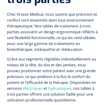
Toilette intime
Accessoires mortuaires
Tests lactate/cholestérol
Autoclaves
Bandes velpeau
Tapis d'exercice
Chez Arseus Medical, nous savons que précision et
Désinfection des mains
confort sont essentiels dans tout environnement
Tests INR
Nettoyants pour instruments
Pansements auto-adhésifs
Ballons d'exercice
thérapeutique. Nos tables de traitement à trois
Soins des cheveux
parties associent un design ergonomique réfléchi à
Réactifs
Bandages tubulaires
Les Passerels et escaliers
une flexibilité fonctionnelle, ce qui les rend idéales
Douche et bain
pour une large gamme de traitements en
Sérologie
Bandes élastiques de fixation
Equilibre & coordination
kinésithérapie, ostéopathie et rééducation.
Tests rapide
Divers
Bandes d'exercices
Kits stériles
Grâce aux segments réglables individuellement au
Poubelles
niveau de la tête, du dos et des jambes, vous
Sets de bandage
Parasitologie
pouvez positionner votre patient avec une grande
Aérosols désodorisant
précision, ce qui améliore à la fois le confort du
Champs opératoires
Accessoires
patient et l’efficacité de la thérapie. Disponibles en
versions
électriques
et
hydrauliques
, nos tables à
Jeu de sondes
Fonction pulmonaire
trois parties offrent une solution fiable pour une
utilisation professionnelle quotidienne.
Sets de suture & d'ablation
Divers