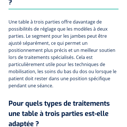
siliconée
?
Alginates
Une table à trois parties offre davantage de
possibilités de réglage que les modèles à deux
Divers
parties. Le segment pour les jambes peut être
Dissolvant de couche adhésive
ajusté séparément, ce qui permet un
positionnement plus précis et un meilleur soutien
Ouates
lors de traitements spécialisés. Cela est
particulièrement utile pour les techniques de
Agraffes de fixation
mobilisation, les soins du bas du dos ou lorsque le
patient doit rester dans une position spécifique
Bassin renal
pendant une séance.
Nettoyeurs de plaies
Pour quels types de traitements
une table à trois parties est-elle
adaptée ?