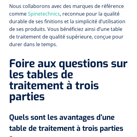
Nous collaborons avec des marques de référence
Wearables
Kits d'instruments
comme
Spinetechnics
, reconnue pour la qualité
durable de ses finitions et la simplicité d’utilisation
Logiciel
Champs stériles
de ses produits. Vous bénéficiez ainsi d’une table
de traitement de qualité supérieure, conçue pour
Alcoomètre
durer dans le temps.
Produits pour le traitement des plaies chroniques
Hydrocolloïdes
Foire aux questions sur
Pansements en argent
les tables de
traitement à trois
Pansement en mousse
parties
Hydrogel
Bandages paraffine
Quels sont les avantages d’une
table de traitement à trois parties
Pansements avec interface transparente