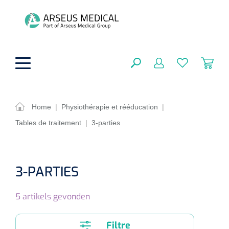
hoofdinhoud
Home
|
Physiothérapie et rééducation
|
Tables de traitement
|
3-parties
Aides techniques
FERMER
OPTIONS
Traitement
Soins de confort générale
3-PARTIES
Aromathérapie
Respiration
Sondes gastriques
RÉSULTATS
5
artikels gevonden
Soins de beauté
Chirurgie
Peau
Accessoires de ventilation
Thérapie par lumière
Cryothérapie
Canules nasales
Filtre