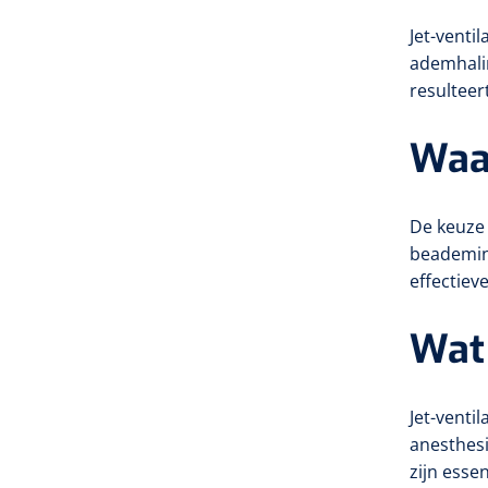
Jet-venti
ademhalin
resulteert
Waar
De keuze 
beademing
effectiev
Wat 
Jet-venti
anesthesi
zijn esse