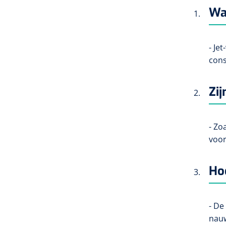
Wat
- Je
cons
Zij
- Zo
voor
Ho
- De
nauw