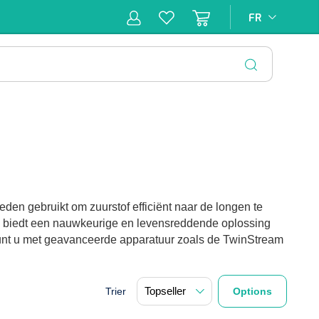
FR
FR
pie
Hygiène &
Soins
Matériel
Infras
ion
Désinfection
d'incontinence
d'injection
FERMER
den gebruikt om zuurstof efficiënt naar de longen te
 biedt een nauwkeurige en levensreddende oplossing
unt u met geavanceerde apparatuur zoals de TwinStream
Trier
Options