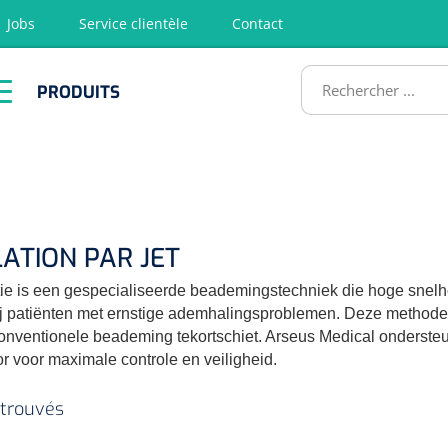
Jobs
Service clientèle
Contact
RODUITS
PRODUITS
tion
Chirurgie
Diagnostic
Premiers
Physiothéra
secours &
et rééducat
ATS
Réanimation
LATION PAR JET
atie is een gespecialiseerde beademingstechniek die hoge snelhe
j patiënten met ernstige ademhalingsproblemen. Deze methode
nventionele beademing tekortschiet. Arseus Medical onderste
tor voor maximale controle en veiligheid.
 trouvés