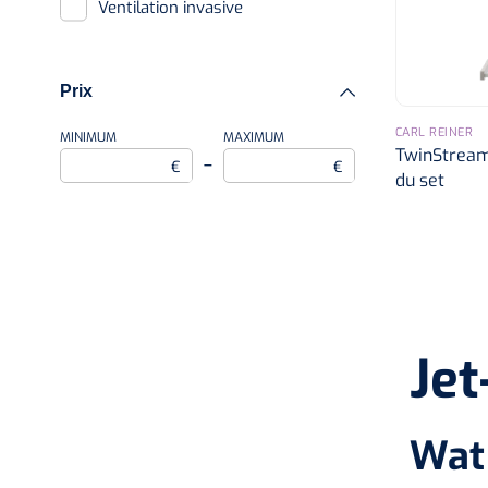
Circuits
Ventilation invasive
Prix
CARL REINER
MINIMUM
MAXIMUM
TwinStream
–
€
€
du set
Jet
Wat 