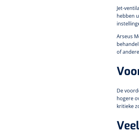
Jet-venti
hebben u
instellin
Arseus Me
behandel
of ander
Voor
De voorde
hogere ov
kritieke z
Veel