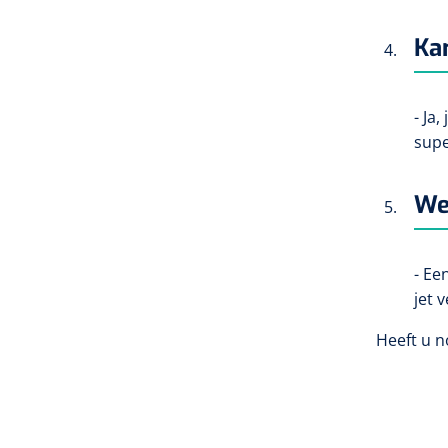
Kan
- Ja
supe
Wel
- Ee
jet v
Heeft u n