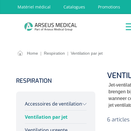
oekopdracht
Ga naar de hoofdnavigatie
Matériel médical
Catalogues
Promotions
P
Accueil
Aides
Traitement
Respira
techniques
OPTIONS
RÉSULT
Home
|
Respiration
|
Ventilation par jet
Accueil
Aides techniques
VENTI
Traitement
RESPIRATION
Jet-ventil
Respiration
brengen bi
Chirurgie
wanneer co
Accessoires de ventilation
Diagnostic
jet ventila
Premiers secours & Réanimation
Ventilation par jet
Canules nasales
6 articles
Physiothérapie et rééducation
Canules nasales
Ventilation urgente