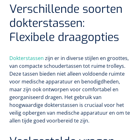
Verschillende soorten
Toilette intime
Accessoires mortuaires
Tests lactate/cholestérol
Autoclaves
Bandes velpeau
Tapis d'exercice
dokterstassen:
Désinfection des mains
Tests INR
Nettoyants pour instruments
Pansements auto-adhésifs
Ballons d'exercice
Flexibele draagopties
Soins des cheveux
Réactifs
Bandages tubulaires
Les Passerels et escaliers
Douche et bain
Dokterstassen
zijn er in diverse stijlen en groottes,
Sérologie
Bandes élastiques de fixation
Equilibre & coordination
van compacte schoudertassen tot ruime trolleys.
Deze tassen bieden niet alleen voldoende ruimte
Tests rapide
Divers
Bandes d'exercices
Kits stériles
voor medische apparatuur en benodigdheden,
Poubelles
Sets de bandage
maar zijn ook ontworpen voor comfortabel en
Parasitologie
georganiseerd dragen. Het gebruik van
Aérosols désodorisant
Champs opératoires
hoogwaardige dokterstassen is cruciaal voor het
Accessoires
veilig opbergen van medische apparatuur en om te
Jeu de sondes
allen tijde goed voorbereid te zijn.
Fonction pulmonaire
Sets de suture & d'ablation
Divers