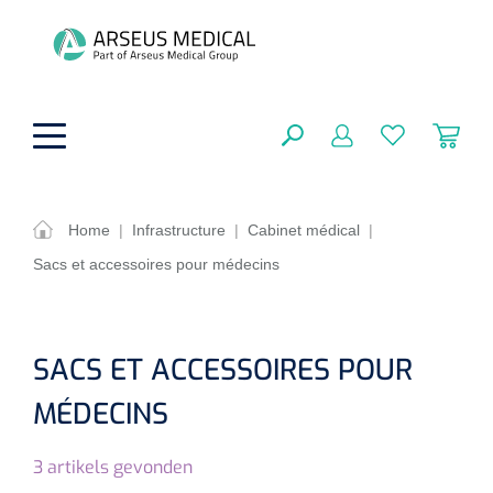
hoofdinhoud
Home
|
Infrastructure
|
Cabinet médical
|
Sacs et accessoires pour médecins
Aides techniques
FERMER
OPTIONS
Traitement
Soins de confort générale
SACS ET ACCESSOIRES POUR
Aromathérapie
Respiration
Sondes gastriques
MÉDECINS
RÉSULTATS
Soins de beauté
Chirurgie
Peau
Accessoires de ventilation
3
artikels gevonden
Thérapie par lumière
Cryothérapie
Canules nasales