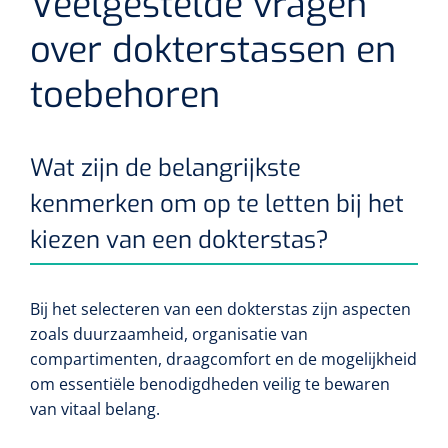
Veelgestelde vragen
Wearables
Kits d'instruments
over dokterstassen en
toebehoren
Logiciel
Champs stériles
Alcoomètre
Produits pour le traitement des plaies chroniques
Wat zijn de belangrijkste
Hydrocolloïdes
kenmerken om op te letten bij het
Pansements en argent
kiezen van een dokterstas?
Pansement en mousse
Bij het selecteren van een dokterstas zijn aspecten
Hydrogel
zoals duurzaamheid, organisatie van
compartimenten, draagcomfort en de mogelijkheid
Bandages paraffine
om essentiële benodigdheden veilig te bewaren
van vitaal belang.
Pansements avec interface transparente