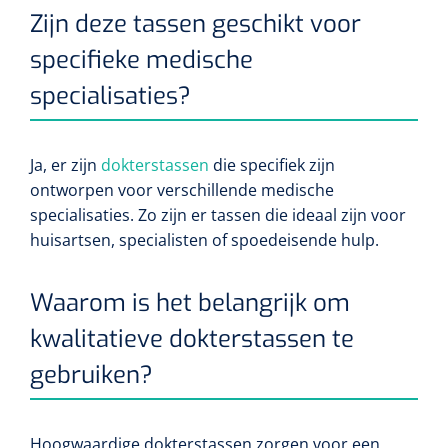
siliconée
Zijn deze tassen geschikt voor
Alginates
specifieke medische
specialisaties?
Divers
Dissolvant de couche adhésive
Ja, er zijn
dokterstassen
die specifiek zijn
ontworpen voor verschillende medische
Ouates
specialisaties. Zo zijn er tassen die ideaal zijn voor
huisartsen, specialisten of spoedeisende hulp.
Agraffes de fixation
Bassin renal
Waarom is het belangrijk om
kwalitatieve dokterstassen te
Nettoyeurs de plaies
gebruiken?
Hoogwaardige dokterstassen zorgen voor een