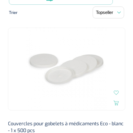
Diagnostic
Bandages de soutien post-opératoires
Thérapie massage
Divers
Trier
Affections vasculaires
Premiers secours & Réanimation
Chirurgie au laser
Dopplers
Appareils
Thérapie par la chaleur
Spiromètres Incitatifs
Accessoires lasers
Dopplers vasculaires
Physiothérapie et rééducation
Premiers secours
Accessoires
Humidification
Lasers
Foetale dopplers
Produits soignants
Aides techniques pour manger
Hygiène & Désinfection
Réhabilitation fonctionnelle
Couverts
Atomisation
Conditions gynécologiques
Dopplers fœtaux et vasculaires
Boîte de secours
Rééducation de la marche
Système de drainage thoracique
Soins d'incontinence
Soins du corps
Sets de table
Masques
Voies respiratoires
Recharge boîte de secours
Réhabilitation main/bras
Déodorants
Surgical suction
Urologie
Matériel d'injection
Sondes usage unique
Aspiration
Assiettes
Circuits
Couvertures de secours
Rééducation du dos & de la nuque
Eau De Cologne
Sondes Tiemann
Microscope
Cardiorespiratoire
Infrastructure
Seringues
Aérosol
Bavettes
Holters
Doigtiers
Entraînement actif-passif
Lotion pour le corps
Ventilation par jet
Sondes d'estomac
Seringues sans aiguille
Instruments
Matériel anti-décubitus
Plateaux repas
Douleur
Spiromètres
Divers
Entraînement de la force
Crèmes pour les mains
Ventilation urgente
Sondes vésicales in/out
Seringues avec aiguille
Divers
Couvercles pour gobelets à médicaments Eco - blanc
Pompes à infusion
Monitoring
Porte-aiguilles
NO-mètres
- 1 x 500 pcs
Soins de confort néonatals
Brancards