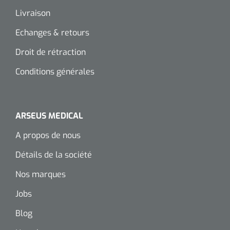
Livraison
Toilette intime
Accessoires mortuaires
Tests lactate/cholestérol
Autoclaves
Bandes velpeau
Tapis d'exercice
Echanges & retours
Désinfection des mains
Tests INR
Nettoyants pour instruments
Pansements auto-adhésifs
Ballons d'exercice
Droit de rétraction
Soins des cheveux
Réactifs
Bandages tubulaires
Conditions générales
Les Passerels et escaliers
Douche et bain
Sérologie
Bandes élastiques de fixation
Equilibre & coordination
ARSEUS MEDICAL
Tests rapide
Divers
Bandes d'exercices
Kits stériles
A propos de nous
Poubelles
Sets de bandage
Parasitologie
Détails de la société
Aérosols désodorisant
Champs opératoires
Accessoires
Nos marques
Jobs
Jeu de sondes
Fonction pulmonaire
Blog
Sets de suture & d'ablation
Divers