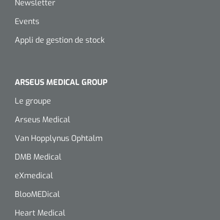
Newsletter
Wearables
Kits d'instruments
Events
Appli de gestion de stock
Logiciel
Champs stériles
Alcoomètre
Produits pour le traitement des plaies chroniques
ARSEUS MEDICAL GROUP
Hydrocolloïdes
Le groupe
Pansements en argent
Arseus Medical
Pansement en mousse
Van Hopplynus Ophtalm
DMB Medical
Hydrogel
eXmedical
Bandages paraffine
BlooMEDical
Pansements avec interface transparente
Heart Medical