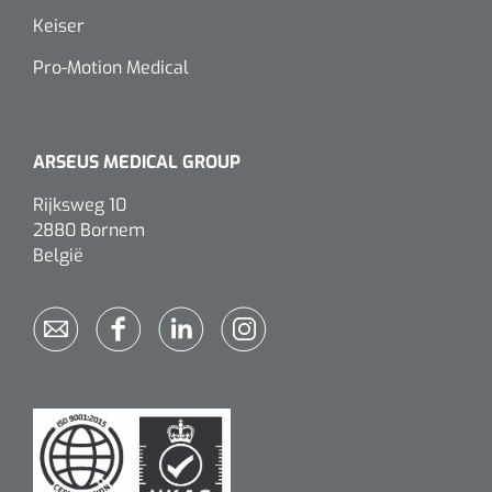
siliconée
Keiser
Alginates
Pro-Motion Medical
Divers
Dissolvant de couche adhésive
ARSEUS MEDICAL GROUP
Rijksweg 10
Ouates
2880 Bornem
België
Agraffes de fixation
Bassin renal
Nettoyeurs de plaies