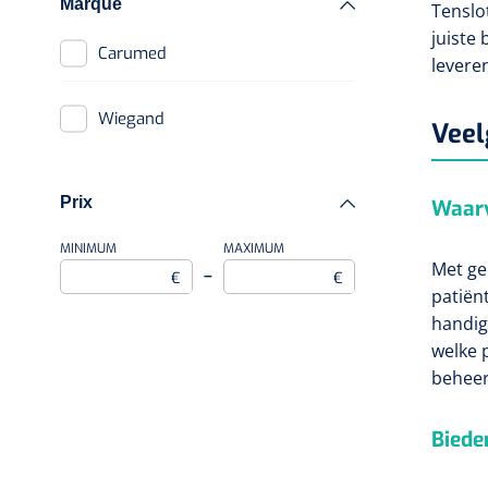
Marque
Tenslo
juiste
Carumed
levere
Wiegand
Veel
Prix
Waarv
MINIMUM
MAXIMUM
Met ge
–
€
€
patiën
handig
welke 
beheer
Biede