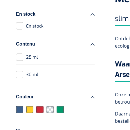
Chariots à médicaments
Marchepieds
En stock
slim
En stock
Ontdek
Contenu
ecolog
25 ml
Waar
Arse
30 ml
Onze m
Couleur
betrou
Daarna
bestel