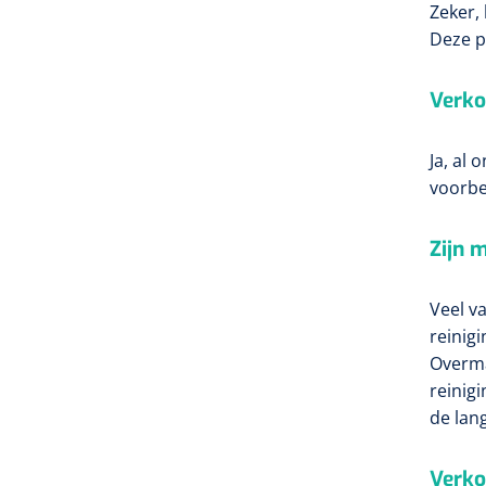
Zeker,
Deze p
Verko
Ja, al
voorbe
Zijn 
Veel v
reinigi
Overma
reinig
de lan
Verko