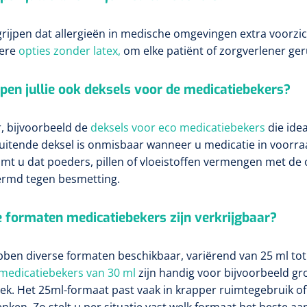
grijpen dat allergieën in medische omgevingen extra voorzi
ere
opties zonder latex,
om elke patiënt of zorgverlener geru
pen jullie ook deksels voor de medicatiebekers?
r, bijvoorbeeld de
deksels voor eco medicatiebekers
die idea
uitende deksel is onmisbaar wanneer u medicatie in voorraad
mt u dat poeders, pillen of vloeistoffen vermengen met de 
rmd tegen besmetting.
 formaten medicatiebekers zijn verkrijgbaar?
ben diverse formaten beschikbaar, variërend van 25 ml tot 
medicatiebekers van 30 ml
zijn handig voor bijvoorbeeld gro
ek. Het 25ml-formaat past vaak in krapper ruimtegebruik of 
enken. Zo stelt u per situatie vast welk formaat het beste aa