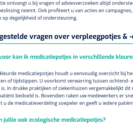
tte ontvangt u bij vragen of adviesverzoeken altijd onderst
 beslissing neemt. Ook profiteert u van acties en campagnes,
n op degelijkheid of ondersteuning.
gestelde vragen over verpleegpotjes & -
oor kan ik medicatiepotjes in verschillende kleur
kleurde medicatiepotjes houdt u eenvoudig overzicht bij he
ten of tijdstippen. U voorkomt verwarring tussen ochtend- 
 is. In drukke praktijken of ziekenhuizen vergemakkelijkt di
patiënt bedoeld is. Bovendien raken uw medewerkers er snel
t u de medicatieverdeling soepeler en geeft u iedere patiënt
n jullie ook ecologische medicatiepotjes?