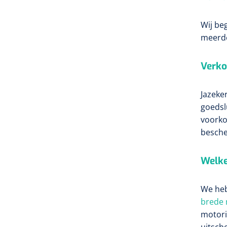
Wij be
meerd
Verko
Jazeke
goedsl
voorko
besche
Welke
We heb
brede 
motori
uitsch