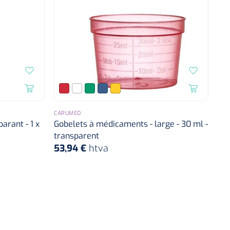
CARUMED
parant - 1 x
Gobelets à médicaments - large - 30 ml -
transparent
53,94 €
htva