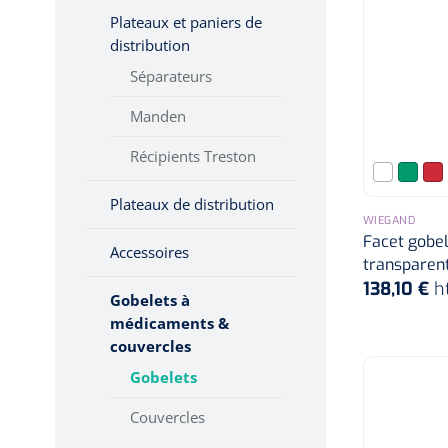
Systèmes statiques
Hygiène & Désinfection
Plateaux et paniers de
distribution
Repose
Soins d'incontinence
Séparateurs
Matériel d'injection
Systèmes dynamiques
Manden
Infrastructure
Instruments
Récipients Treston
Monitoring
Plateaux de distribution
Soins des plaies
WIEGAND
Facet gobele
Accessoires
transparen
138,10 €
h
Gobelets à
médicaments &
couvercles
Gobelets
Couvercles