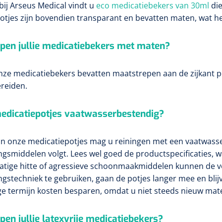
 bij Arseus Medical vindt u
eco medicatiebekers van 30ml
die
otjes zijn bovendien transparant en bevatten maten, wat h
pen jullie medicatiebekers met maten?
 onze medicatiebekers bevatten maatstrepen aan de zijkant p
reiden.
medicatiepotjes vaatwasserbestendig?
an onze medicatiepotjes mag u reiningen met een vaatwass
ngsmiddelen volgt. Lees wel goed de productspecificaties, wa
tige hitte of agressieve schoonmaakmiddelen kunnen de vor
ingstechniek te gebruiken, gaan de potjes langer mee en blijv
ge termijn kosten besparen, omdat u niet steeds nieuw mater
pen jullie latexvrije medicatiebekers?