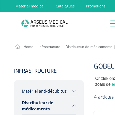
oekopdracht
Ga naar de hoofdnavigatie
Matériel médical
Catalogues
Promotions
P
Accueil
Aides
Traitement
Respira
techniques
OPTIONS
RÉSULT
Home
|
Infrastructure
|
Distributeur de médicaments
Accueil
Aides techniques
GOBEL
Traitement
INFRASTRUCTURE
Respiration
Ontdek onz
Chirurgie
zoals de
e
Matériel anti-décubitus
Diagnostic
4 articles
Premiers secours & Réanimation
Distributeur de
Divers
médicaments
Physiothérapie et rééducation