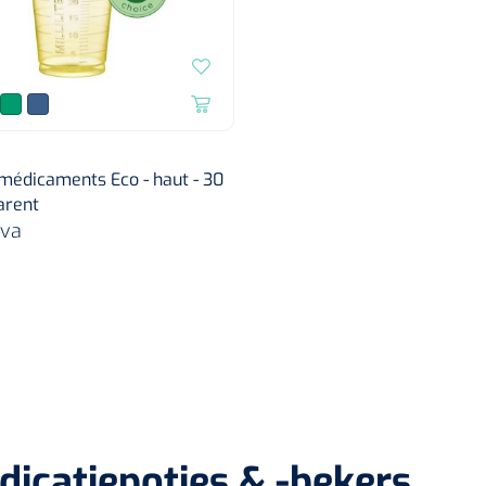
médicaments Eco - haut - 30
arent
tva
icatiepotjes & -bekers