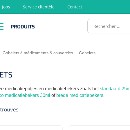
Jobs
Service clientèle
Contact
RODUITS
PRODUITS
tion
Chirurgie
Diagnostic
Premiers
Physiothéra
secours &
et rééducat
ATS
Réanimation
|
Gobelets à médicaments & couvercles
|
Gobelets
ETS
e medicatiepotjes en medicatiebekers zoals het
standaard 25m
co medicatiebekers 30ml
of
brede medicatiebekers
.
 trouvés