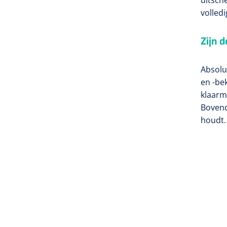
volled
Zijn 
Absolu
en -bek
klaarm
Bovend
houdt.