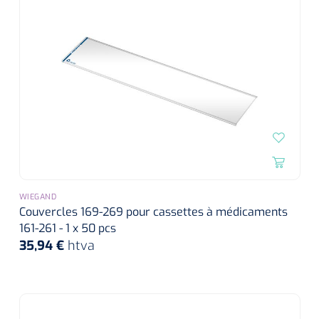
siliconée
Alginates
Divers
Dissolvant de couche adhésive
Ouates
Agraffes de fixation
WIEGAND
Bassin renal
Couvercles 169-269 pour cassettes à médicaments
161-261 - 1 x 50 pcs
35,94 €
Nettoyeurs de plaies
htva