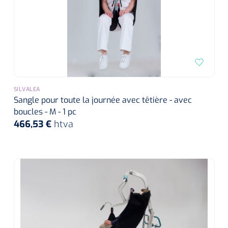
siliconée
Alginates
Divers
Dissolvant de couche adhésive
SILVALEA
Ouates
Sangle pour toute la journée avec têtière - avec
boucles - M - 1 pc
466,53 €
htva
Agraffes de fixation
Bassin renal
Nettoyeurs de plaies