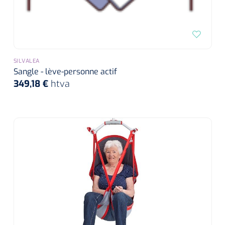
SILVALEA
Sangle - lève-personne actif
349,18 €
htva