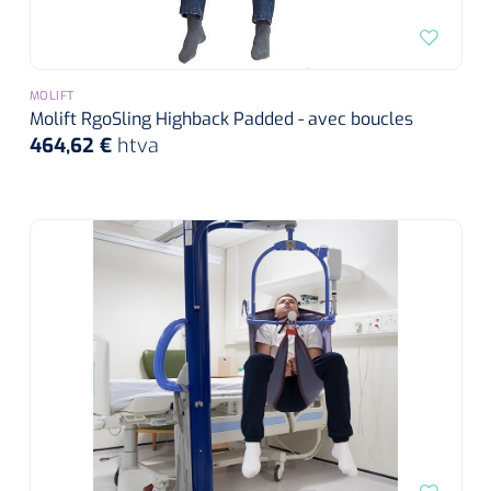
MOLIFT
Molift RgoSling Highback Padded - avec boucles
464,62 €
htva