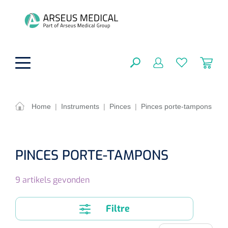
hoofdinhoud
Home
|
Instruments
|
Pinces
|
Pinces porte-tampons
Aides techniques
FERMER
OPTIONS
Traitement
PINCES PORTE-TAMPONS
Soins de confort générale
Aromathérapie
Respiration
9
artikels gevonden
Sondes gastriques
RÉSULTATS
Soins de beauté
Chirurgie
Peau
Accessoires de ventilation
Filtre
Thérapie par lumière
Cryothérapie
Canules nasales