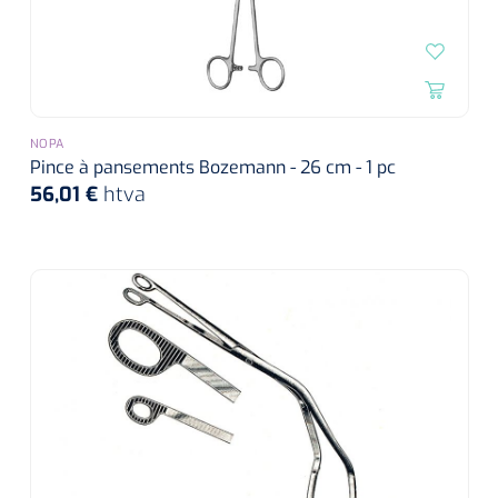
siliconée
Alginates
Divers
NOPA
Dissolvant de couche adhésive
Pince à pansements Bozemann - 26 cm - 1 pc
56,01 €
htva
Ouates
Agraffes de fixation
Bassin renal
Nettoyeurs de plaies