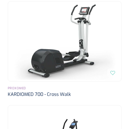
siliconée
Alginates
Divers
Dissolvant de couche adhésive
Ouates
Agraffes de fixation
Bassin renal
PROXOMED
KARDIOMED 700 - Cross Walk
Nettoyeurs de plaies