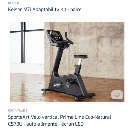
KEISER
Keiser M7i Adaptability Kit - paire
Wearables
Kits d'instruments
Logiciel
Champs stériles
Alcoomètre
Produits pour le traitement des plaies chroniques
Hydrocolloïdes
Pansements en argent
Pansement en mousse
Hydrogel
SPORTSART
Bandages paraffine
SportsArt Vélo vertical Prime Line Eco-Natural
C573U - auto-alimenté - écran LED
Pansements avec interface transparente