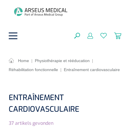
hoofdinhoud
Home
|
Physiothérapie et rééducation
|
Réhabilitation fonctionnelle
|
Entraînement cardiovasculaire
Aides techniques
FERMER
OPTIONS
Traitement
Soins de confort générale
ENTRAÎNEMENT
Aromathérapie
Respiration
Sondes gastriques
CARDIOVASCULAIRE
RÉSULTATS
Soins de beauté
Chirurgie
Peau
Accessoires de ventilation
37
artikels gevonden
Thérapie par lumière
Cryothérapie
Canules nasales