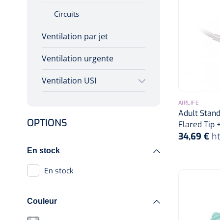
Circuits
Ventilation par jet
Ventilation urgente
Ventilation USI
Ventilation Néontonale
AIRLIFE
Adult Stand
et pédiatrique
OPTIONS
Flared Tip +
34,69 €
h
Ventilation en haute
Fréquence
En stock
Hi-VNI
En stock
Ventilation conventionel
Couleur