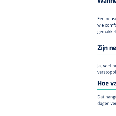
Wannee
Een neusc
wie comfo
gemakkeli
Zijn n
Ja,
veel n
verstoppi
Hoe v
Dat
hangt
dagen ver