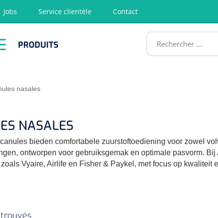
Jobs
Service clientèle
Contact
RODUITS
PRODUITS
tion
Chirurgie
Diagnostic
Premiers
Physiothéra
secours &
et rééducat
ATS
Réanimation
ules nasales
ES NASALES
anules bieden comfortabele zuurstoftoediening voor zowel volw
ingen, ontworpen voor gebruiksgemak en optimale pasvorm. Bij
oals Vyaire, Airlife en Fisher & Paykel, met focus op kwaliteit 
 trouvés