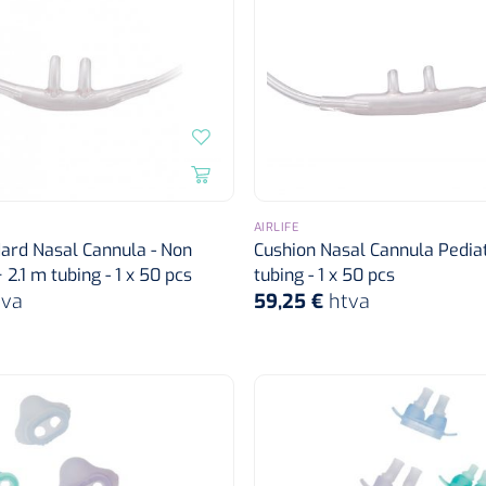
AIRLIFE
ard Nasal Cannula - Non
Cushion Nasal Cannula Pediat
 2.1 m tubing - 1 x 50 pcs
tubing - 1 x 50 pcs
tva
59,25 €
htva