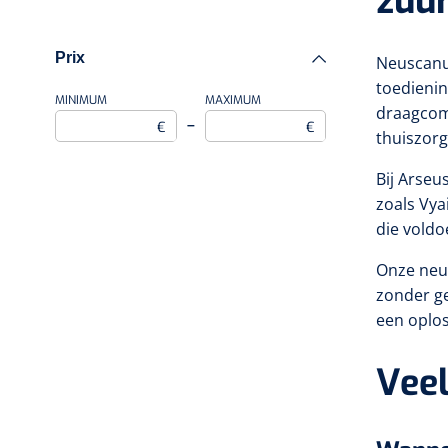
zuur
Prix
Neuscanul
toedienin
MINIMUM
MAXIMUM
draagcomf
–
€
€
thuiszorg
Bij Arse
zoals Vya
die voldo
Onze neus
zonder ge
een oplos
Veel