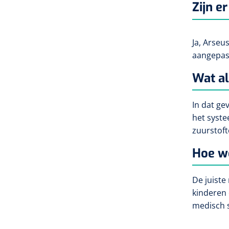
Zijn e
Ja,
Arseus
aangepast
Wat al
In dat
gev
het syste
zuurstoft
Hoe we
De juiste
kinderen 
medisch s