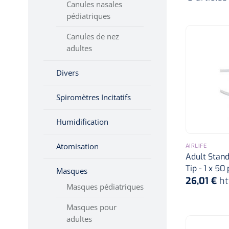
Canules nasales
Hygiène & Désinfection
pédiatriques
Soins d'incontinence
Canules de nez
Matériel d'injection
adultes
Infrastructure
Divers
Instruments
Monitoring
Spiromètres Incitatifs
Soins des plaies
Humidification
Atomisation
AIRLIFE
Adult Stand
Tip - 1 x 50
Masques
26,01 €
ht
Masques pédiatriques
Masques pour
adultes