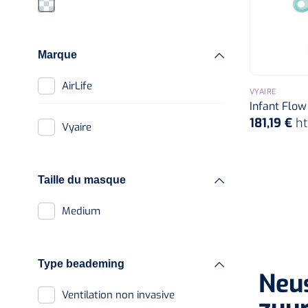
Marque
AirLife
VYAIRE
Infant Flow
181,19 €
h
Vyaire
Taille du masque
Medium
Type beademing
Neus
Ventilation non invasive