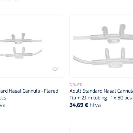
AIRLIFE
ard Nasal Cannula - Flared
Adult Standard Nasal Cannula
 pcs
Tip + 2.1 m tubing - 1 x 50 pcs
va
34,69 €
htva