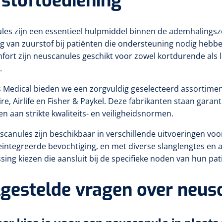
stoftoediening
es zijn een essentieel hulpmiddel binnen de ademhalingszo
g van zuurstof bij patiënten die ondersteuning nodig hebb
ort zijn neuscanules geschikt voor zowel kortdurende als 
.
us Medical bieden we een zorgvuldig geselecteerd assorti
ire, Airlife en Fisher & Paykel. Deze fabrikanten staan ga
en aan strikte kwaliteits- en veiligheidsnormen.
canules zijn beschikbaar in verschillende uitvoeringen vo
ïntegreerde bevochtiging, en met diverse slanglengtes en a
sing kiezen die aansluit bij de specifieke noden van hun pat
gestelde vragen over neus