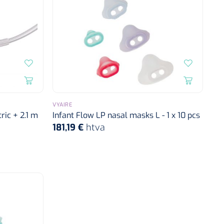
VYAIRE
ric + 2.1 m
Infant Flow LP nasal masks L - 1 x 10 pcs
181,19 €
htva