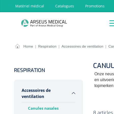
oekopdracht
Ga naar de hoofdnavigatie
Matériel médical
Catalogues
Promotions
P
Accueil
Aides
Traitement
Respira
techniques
OPTIONS
RÉSULT
Home
|
Respiration
|
Accessoires de ventilation
|
Can
Accueil
Aides techniques
CANUL
Traitement
RESPIRATION
Onze neusc
Respiration
en uitvoer
Chirurgie
topmerken z
Accessoires de
Diagnostic
ventilation
Premiers secours & Réanimation
Canules nasales
Physiothérapie et rééducation
8 articles