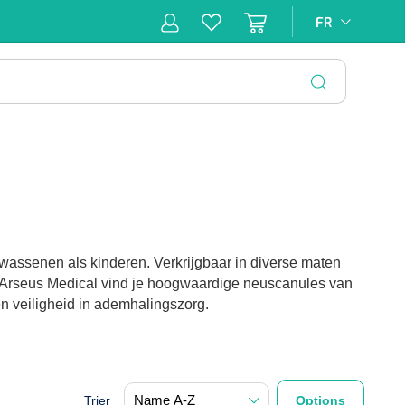
FR
FR
pie
Hygiène &
Soins
Matériel
Infras
ion
Désinfection
d'incontinence
d'injection
FERMER
assenen als kinderen. Verkrijgbaar in diverse maten
 Arseus Medical vind je hoogwaardige neuscanules van
en veiligheid in ademhalingszorg.
Trier
Options