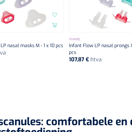
VYAIRE
 LP nasal masks M - 1 x 10 pcs
Infant Flow LP nasal prongs X
tva
pcs
107,87 €
htva
canules: comfortabele en 