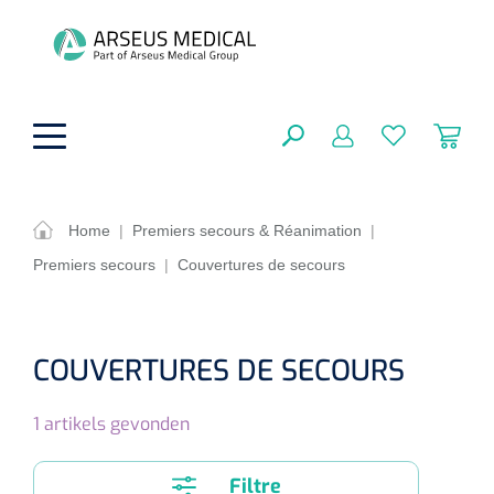
hoofdinhoud
Home
|
Premiers secours & Réanimation
|
Premiers secours
|
Couvertures de secours
Aides techniques
FERMER
OPTIONS
Traitement
Soins de confort générale
COUVERTURES DE SECOURS
Aromathérapie
Respiration
Sondes gastriques
RÉSULTATS
1
artikels gevonden
Soins de beauté
Chirurgie
Peau
Accessoires de ventilation
Thérapie par lumière
Cryothérapie
Canules nasales
Filtre