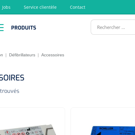
Jobs
Service clientèle
Contact
RODUITS
PRODUITS
tion
Chirurgie
Diagnostic
Premiers
Physiothéra
secours &
et rééducat
ATS
Réanimation
on
|
Défibrillateurs
|
Accessoires
SOIRES
 trouvés