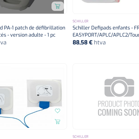
SCHILLER
d PA-1 patch de défibrillation
Schiller Defipads enfants - 
és - version adulte - 1 pc
EASYPORT/APLC/APLC2/Touc
tva
88,58 €
htva
SCHILLER