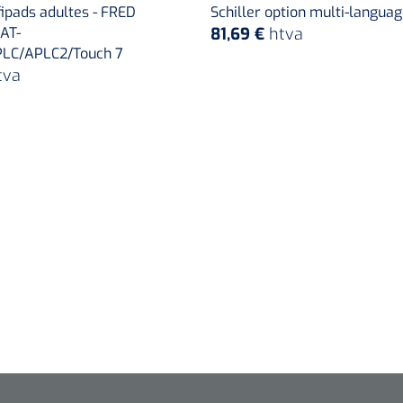
fipads adultes - FRED
Schiller option multi-languag
AT-
81,69 €
htva
LC/APLC2/Touch 7
tva