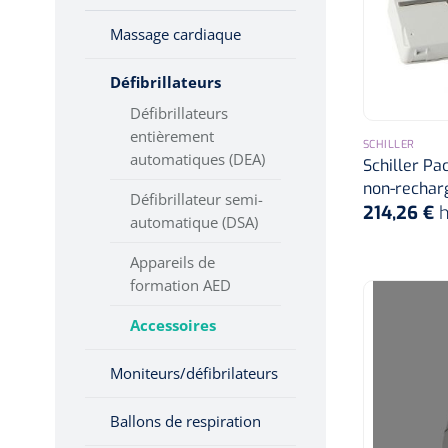
Hygiène & Désinfection
Massage cardiaque
Boîte de secours
Soins d'incontinence
Défibrillateurs
Matériel d'injection
Recharge boîte de
secours
Défibrillateurs
Infrastructure
entièrement
SCHILLER
Instruments
Couvertures de secours
automatiques (DEA)
Schiller Pa
Monitoring
non-rechar
Défibrillateur semi-
Doigtiers
214,26 €
h
Soins des plaies
automatique (DSA)
Divers
Appareils de
formation AED
Brancards
Accessoires
Moniteurs/défibrilateurs
Ballons de respiration