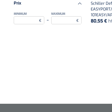
Schiller De
Prix
EASYPORT/
MINIMUM
MAXIMUM
101EASY/AP
–
80,55 €
h
€
€