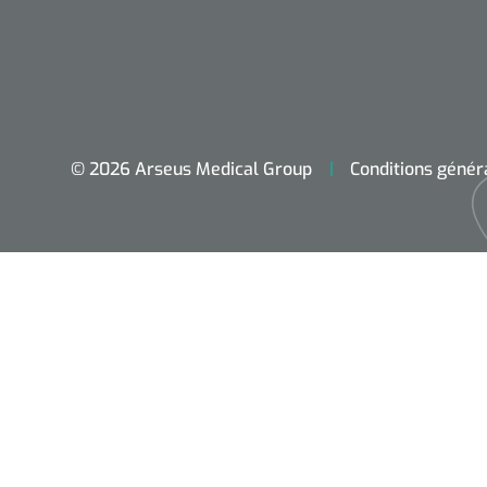
© 2026 Arseus Medical Group
Conditions génér
Accueil
Aides techniques
Traitement
Respiration
Chirurgie
Diagnostic
Premiers secours & Réanimation