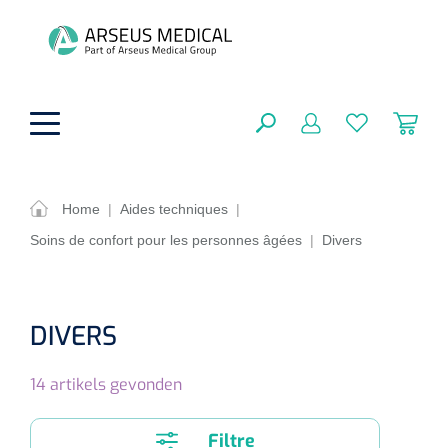
hoofdinhoud
Home
|
Aides techniques
|
Soins de confort pour les personnes âgées
|
Divers
Aides techniques
FERMER
OPTIONS
Traitement
Soins de confort générale
DIVERS
Aromathérapie
Respiration
Sondes gastriques
RÉSULTATS
14
artikels gevonden
Soins de beauté
Chirurgie
Peau
Accessoires de ventilation
Thérapie par lumière
Cryothérapie
Canules nasales
Filtre