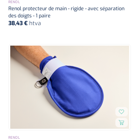
siliconée
RENOL
Renol protecteur de main - rigide - avec séparation
des doigts - 1 paire
Alginates
38,43 €
htva
Divers
Dissolvant de couche adhésive
Ouates
Agraffes de fixation
Bassin renal
Nettoyeurs de plaies
RENOL