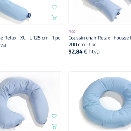
FICO
 Relax - XL - L 125 cm - 1 pc
Coussin chair Relax - housse b
tva
200 cm - 1 pc
92,84 €
htva