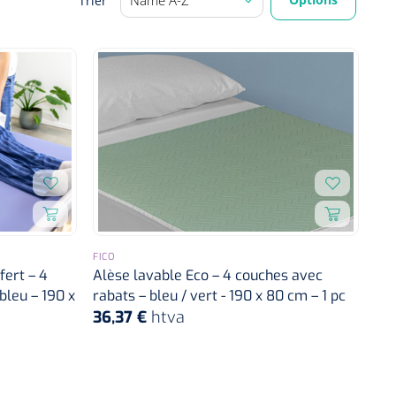
Trier
FICO
fert – 4
Alèse lavable Eco – 4 couches avec
bleu – 190 x
rabats – bleu / vert - 190 x 80 cm – 1 pc
36,37 €
htva