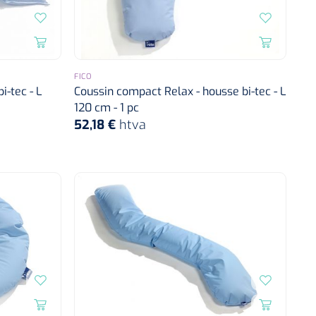
FICO
i-tec - L
Coussin compact Relax - housse bi-tec - L
120 cm - 1 pc
52,18 €
htva