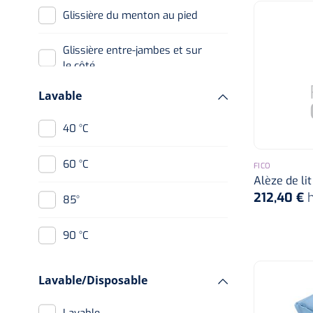
Glissière du menton au pied
Glissière entre-jambes et sur
le côté
Lavable
Zip mi-cuisse
40 °C
60 °C
FICO
Alèze de lit
212,40 €
85°
90 °C
n/a
Lavable/Disposable