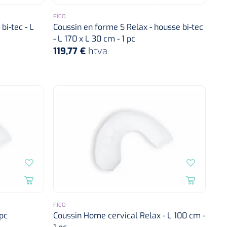
FICO
bi-tec - L
Coussin en forme S Relax - housse bi-tec
- L 170 x L 30 cm - 1 pc
119,77 €
htva
FICO
pc
Coussin Home cervical Relax - L 100 cm -