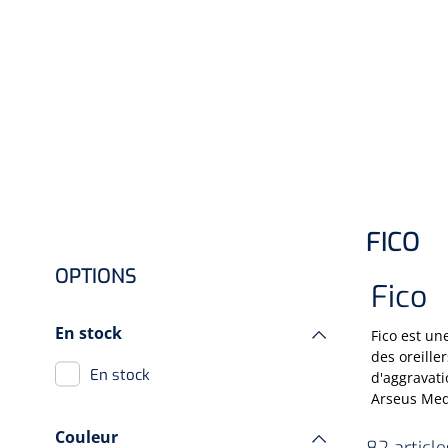
Hygiène & Désinfection
Soins d'incontinence
Matériel d'injection
Infrastructure
Instruments
Monitoring
Soins des plaies
FICO
OPTIONS
Fico
En stock
Fico est un
des oreille
En stock
d'aggravati
Arseus Medi
Couleur
82 articl