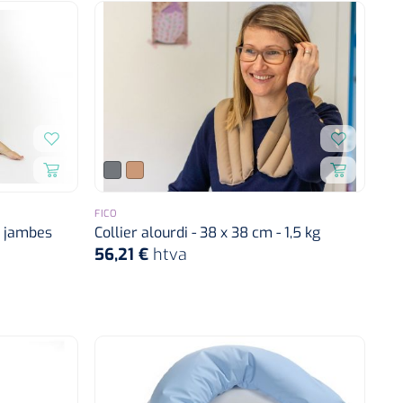
FICO
& jambes
Collier alourdi - 38 x 38 cm - 1,5 kg
56,21 €
htva