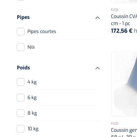
FICO
Coussin CVA
Pipes
cm - 1 pc
172,56 €
h
Pipes courtes
n/a
Poids
4 kg
6 kg
8 kg
FICO
10 kg
Coussin gen