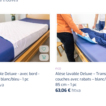
FICO
le Deluxe - avec bord -
Alèse lavable Deluxe – Trans
blanc/bleu - 1 pc
couches avec rabats – blanc/
va
85 cm – 1 pc
63,06 €
htva