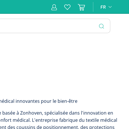
FR
FR
pie
Hygiène &
Soins
Matériel
Infras
ion
Désinfection
d'incontinence
d'injection
FERMER
médical innovantes pour le bien-être
 basée à Zonhoven, spécialisée dans l'innovation en
nfort médical. L'entreprise fabrique du textile médical
nt des coussins de positionnement, des protections