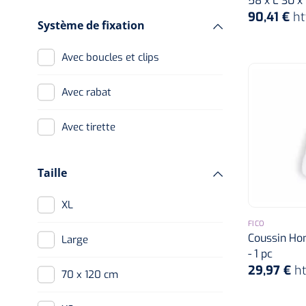
58 x L 30 x 
90,41 €
ht
Système de fixation
Avec boucles et clips
Avec rabat
Avec tirette
Taille
XL
FICO
Coussin Ho
Large
- 1 pc
29,97 €
h
70 x 120 cm