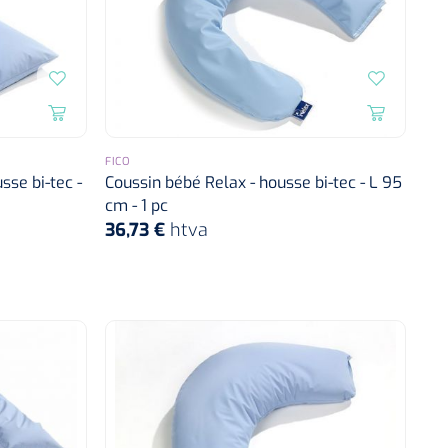
FICO
sse bi-tec -
Coussin bébé Relax - housse bi-tec - L 95
cm - 1 pc
36,73 €
htva