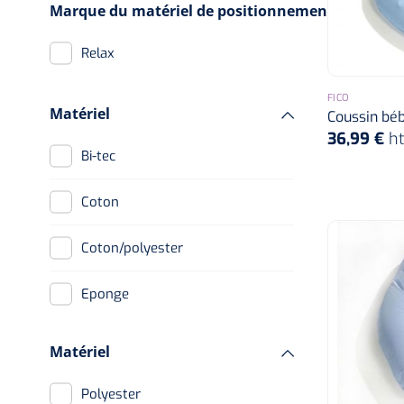
Marque du matériel de positionnement
Relax
FICO
Matériel
Coussin bébé
36,99 €
h
Bi-tec
Coton
Coton/polyester
Eponge
PU
Matériel
Velours
Polyester