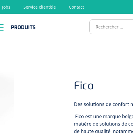
Jobs
Service clientèle
Contact
RODUITS
PRODUITS
tion
Chirurgie
Diagnostic
Premiers
Physiothéra
secours &
et rééducat
ATS
Réanimation
Fico
Des solutions de confort 
Fico est une marque belge
matière de solutions de co
de haute qualité, notamme