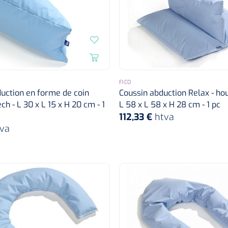
FICO
uction en forme de coin
Coussin abduction Relax - hou
ech - L 30 x L 15 x H 20 cm - 1
L 58 x L 58 x H 28 cm - 1 pc
112,33 €
htva
va