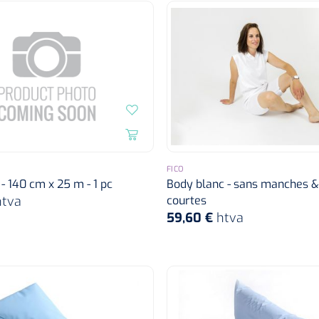
FICO
 - 140 cm x 25 m - 1 pc
Body blanc - sans manches 
htva
courtes
59,60 €
htva