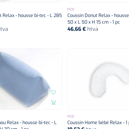
FICO
 Relax - housse bi-tec - L 285
Coussin Donut Relax - housse 
50 x L 50 x H 15 cm - 1 pc
tva
46,66 €
htva
FICO
ou Relax - housse bi-tec - L
Coussin Home bébé Relax - 1 