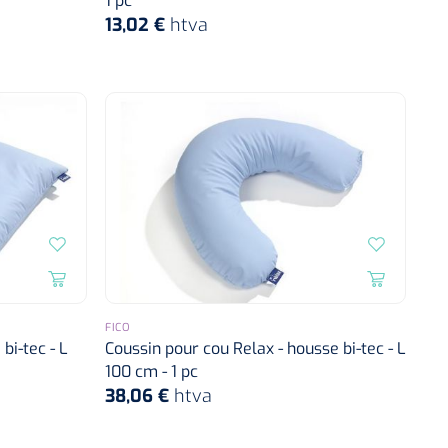
1 pc
13,02 €
htva
FICO
bi-tec - L
Coussin pour cou Relax - housse bi-tec - L
100 cm - 1 pc
38,06 €
htva