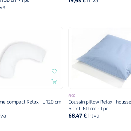
H 30 cm - 1 pc
19,53 €
htva
va
FICO
me compact Relax - L 120 cm
Coussin pillow Relax - housse 
60 x L 60 cm - 1 pc
tva
68,47 €
htva