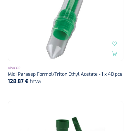
Wearables
Kits d'instruments
Logiciel
Champs stériles
Alcoomètre
Produits pour le traitement des plaies chroniques
Hydrocolloïdes
Pansements en argent
APACOR
Midi Parasep Formol/Triton Ethyl Acetate - 1 x 40 pcs
128,87 €
htva
Pansement en mousse
Hydrogel
Bandages paraffine
Pansements avec interface transparente