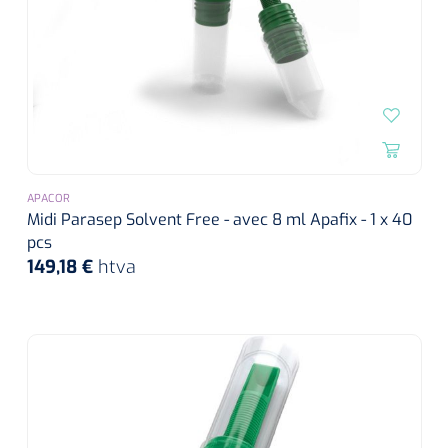
siliconée
Alginates
Divers
Dissolvant de couche adhésive
Ouates
APACOR
Midi Parasep Solvent Free - avec 8 ml Apafix - 1 x 40
pcs
Agraffes de fixation
149,18 €
htva
Bassin renal
Nettoyeurs de plaies