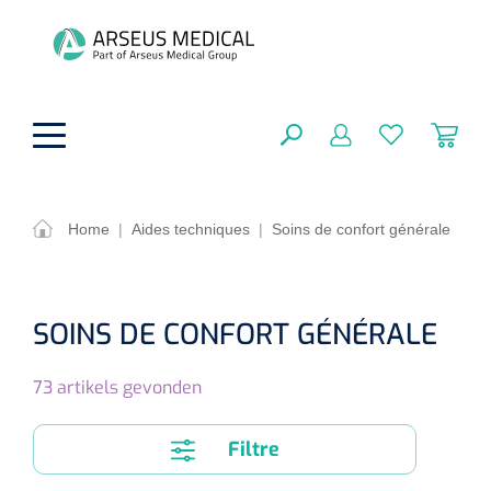
hoofdinhoud
Home
|
Aides techniques
|
Soins de confort générale
Aides techniques
FERMER
OPTIONS
Traitement
SOINS DE CONFORT GÉNÉRALE
Soins de confort générale
Aromathérapie
Respiration
73
artikels gevonden
Sondes gastriques
RÉSULTATS
Soins de beauté
Chirurgie
Peau
Accessoires de ventilation
Filtre
Thérapie par lumière
Cryothérapie
Canules nasales