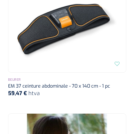
siliconée
Alginates
Divers
Dissolvant de couche adhésive
Ouates
Agraffes de fixation
BEURER
EM 37 ceinture abdominale - 70 x 140 cm - 1 pc
Bassin renal
59,47 €
htva
Nettoyeurs de plaies