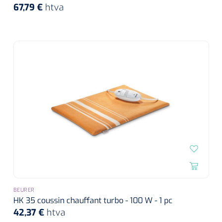
67,79 €
htva
BEURER
HK 35 coussin chauffant turbo - 100 W - 1 pc
42,37 €
htva