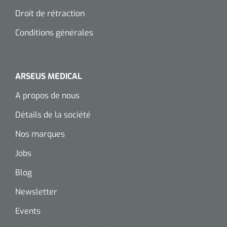
siliconée
Droit de rétraction
Alginates
Conditions générales
Divers
Dissolvant de couche adhésive
ARSEUS MEDICAL
A propos de nous
Ouates
Détails de la société
Agraffes de fixation
Nos marques
Bassin renal
Jobs
Blog
Nettoyeurs de plaies
Newsletter
Events