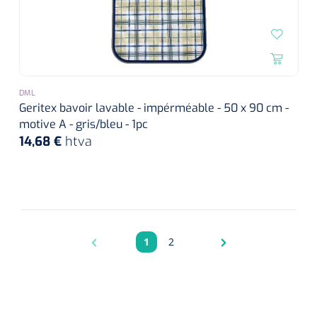
DML
Geritex bavoir lavable - impérméable - 50 x 90 cm -
motive A - gris/bleu - 1pc
14,68 €
htva
1
2
Pagina
Pagina