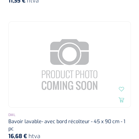
11,35 €
htva
DML
Bavoir lavable- avec bord récolteur - 45 x 90 cm - 1
pc
16,68 €
htva