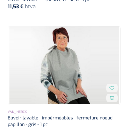
siliconée
11,53 €
htva
Alginates
Divers
Dissolvant de couche adhésive
Ouates
Agraffes de fixation
Bassin renal
Nettoyeurs de plaies
VAN_HERCK
Bavoir lavable - impérméables - fermeture noeud
papillon - gris - 1 pc