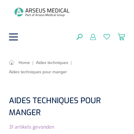
hoofdinhoud
Home
|
Aides techniques
|
Aides techniques pour manger
Aides techniques
FERMER
OPTIONS
Traitement
Soins de confort générale
AIDES TECHNIQUES POUR
Aromathérapie
Respiration
Sondes gastriques
MANGER
RÉSULTATS
Soins de beauté
Chirurgie
Peau
Accessoires de ventilation
31
artikels gevonden
Thérapie par lumière
Cryothérapie
Canules nasales