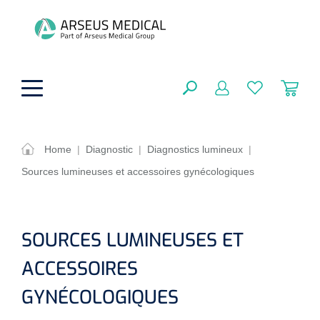
hoofdinhoud
Home
|
Diagnostic
|
Diagnostics lumineux
|
Sources lumineuses et accessoires gynécologiques
Aides techniques
FERMER
OPTIONS
Traitement
Soins de confort générale
SOURCES LUMINEUSES ET
Aromathérapie
Respiration
Sondes gastriques
ACCESSOIRES
RÉSULTATS
Soins de beauté
Chirurgie
Peau
Accessoires de ventilation
GYNÉCOLOGIQUES
Thérapie par lumière
Cryothérapie
Canules nasales