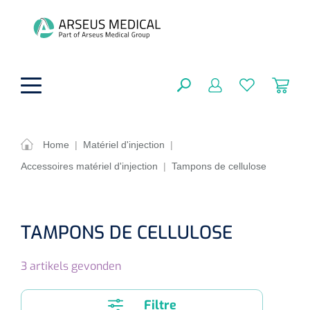
hoofdinhoud
Home
|
Matériel d'injection
|
Accessoires matériel d'injection
|
Tampons de cellulose
Aides techniques
FERMER
OPTIONS
Traitement
Soins de confort générale
TAMPONS DE CELLULOSE
Aromathérapie
Respiration
Sondes gastriques
RÉSULTATS
3
artikels gevonden
Soins de beauté
Chirurgie
Peau
Accessoires de ventilation
Thérapie par lumière
Cryothérapie
Canules nasales
Filtre