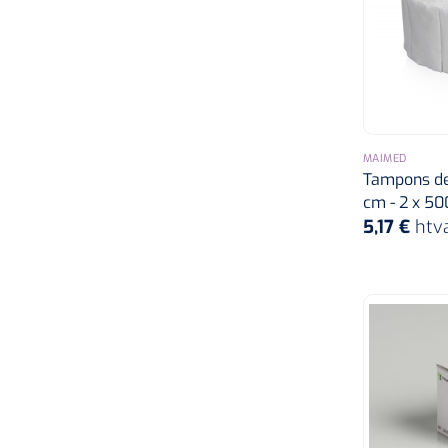
MAIMED
Tampons de 
cm - 2 x 50
5,17 €
htv