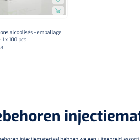
ons alcoolisés - emballage
- 1 x 100 pcs
va
behoren injectiemat
ehoren injectiemateriaal hebben we een uitgebreid assorti