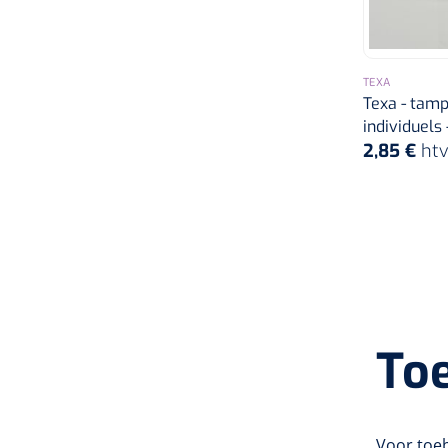
TEXA
Texa - tamp
individuels 
2,85 €
ht
Toe
Voor toeb