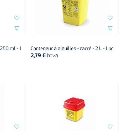
250 ml - 1
Conteneur à aiguilles - carré - 2 L - 1 pc
2,79 €
htva