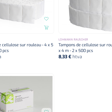
LOHMANN RAUSCHER
cellulose sur rouleau - 4 x 5
Tampons de cellulose sur ro
0 pcs
x 4 m - 2 x 500 pcs
a
8,33 €
htva