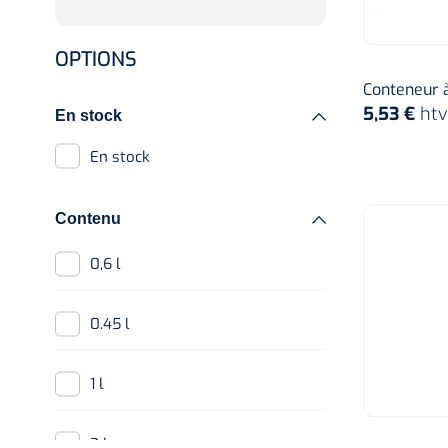
OPTIONS
Conteneur à 
5,53 €
htv
En stock
En stock
Contenu
0,6 l
0.45 l
1 l
2 l