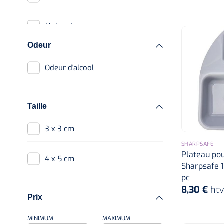
100 ml
Maimed
250 ml
Odeur
Other
Odeur d'alcool
Sharpsafe
Taille
Terumo
3 x 3 cm
SHARPSAFE
Texa
Plateau pou
4 x 5 cm
Sharpsafe 1
pc
8,30 €
ht
Prix
MINIMUM
MAXIMUM