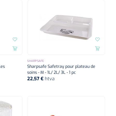
SHARPSAFE
les
Sharpsafe Safetray pour plateau de
soins - M - 1L/ 2L/ 3L - 1 pc
22,57 €
htva