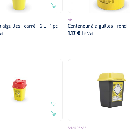
AP
aiguilles - carré - 6 L - 1 pc
Conteneur à aiguilles - rond
a
1,17 €
htva
SHARPSAFE