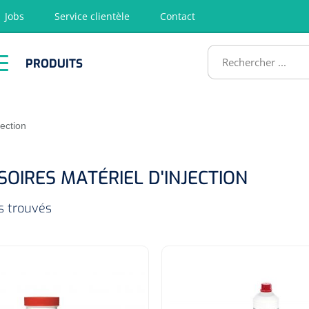
Jobs
Service clientèle
Contact
RODUITS
PRODUITS
tion
Chirurgie
Diagnostic
Premiers
Physiothéra
secours &
et rééducat
ATS
Réanimation
jection
SOIRES MATÉRIEL D'INJECTION
es trouvés