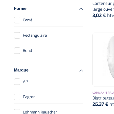
Conteneur p
Forme
large ouver
4 l
3,02 €
ht
Carré
5 l
Rectangulaire
6 l
Rond
7 l
Marque
13 l
AP
24 l
LOHMANN RAU
Fagron
Distributeu
25,37 €
h
50 l
Lohmann Rauscher