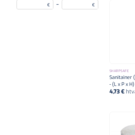
–
€
€
SHARPSAFE
Sanitainer 
- (L x P x H
4,73 €
htv