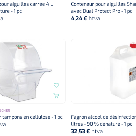
our aiguilles carrée 4 L
Conteneur pour aiguilles Shar
ture - 1 pc
avec Dual Protect Pro - 1 pc
va
4,24 €
htva
SCHER
r tampons en cellulose - 1 pc
Fagron alcool de désinfectio
tva
litres - 90 % dénaturé - 1 pc
32,53 €
htva