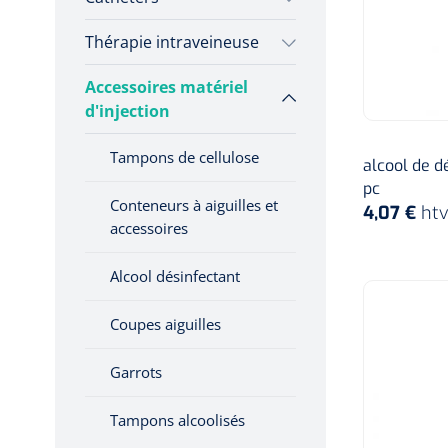
Seringues avec aiguille
Hygiène & Désinfection
Thérapie intraveineuse
Cathéters de perfusion
Aiguilles papillon
Soins d'incontinence
Seringues préremplies
IV
Matériel d'injection
Accessoires matériel
Pieds à perfusion
Aiguilles pour stylo
Seringues entérales
d'injection
Obturateurs
Infrastructure
injecteur
Instruments
Tampons de cellulose
alcool de d
Aiguilles Huber
Monitoring
pc
Conteneurs à aiguilles et
4,07 €
ht
Soins des plaies
accessoires
Alcool désinfectant
Coupes aiguilles
Garrots
Tampons alcoolisés