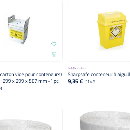
SHARPSAFE
(carton vide pour conteneurs)
Sharpsafe conteneur à aiguil
) : 299 x 299 x 587 mm - 1 pc
9,35 €
htva
a