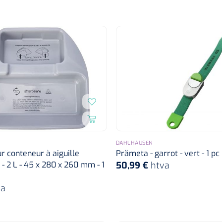
DAHLHAUSEN
r conteneur à aiguille
Prämeta - garrot - vert - 1 pc
 - 2 L - 45 x 280 x 260 mm - 1
50,99 €
htva
va