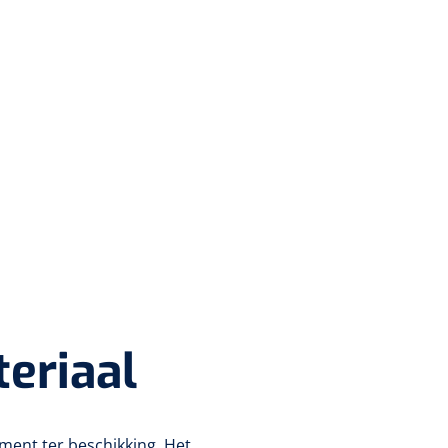
eriaal
ment ter beschikking. Het