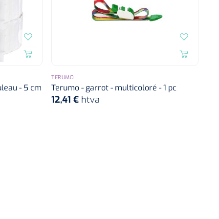
TERUMO
uleau - 5 cm
Terumo - garrot - multicoloré - 1 pc
12,41 €
htva