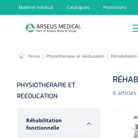
oekopdracht
Ga naar de hoofdnavigatie
Matériel médical
Catalogues
Promotions
P
Accueil
Aides
Traitement
Respira
techniques
OPTIONS
RÉSULT
Home
|
Physiothérapie et rééducation
|
Réhabilitation
Accueil
Aides techniques
RÉHAB
Traitement
PHYSIOTHÉRAPIE ET
Respiration
6 articles
RÉÉDUCATION
Chirurgie
Diagnostic
Réhabilitation
Premiers secours & Réanimation
fonctionnelle
Physiothérapie et rééducation