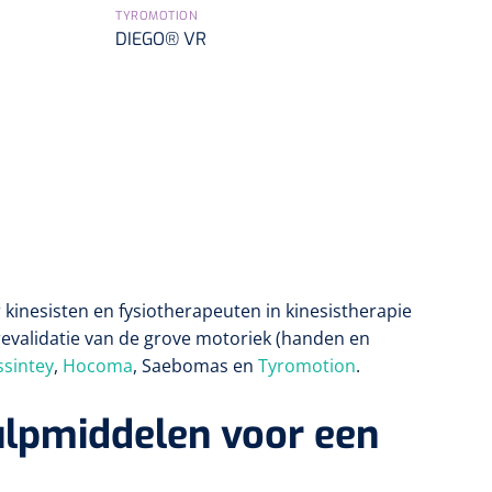
TYROMOTION
DIEGO® VR
inesisten en fysiotherapeuten in kinesistherapie
revalidatie van de grove motoriek (handen en
sintey
,
Hocoma
, Saebomas en
Tyromotion
.
ulpmiddelen voor een