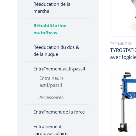
Rééducation de la
Hygiène & Désinfection
marche
Soins d'incontinence
Réhabilitation
Matériel d'injection
main/bras
Infrastructure
TYROMOTION
Instruments
Rééducation du dos &
TYROSTATION
de la nuque
Monitoring
avec logici
Soins des plaies
Entraînement actif-passif
Entraineurs
actif/passif
Accessoires
Entraînement de la force
Entraînement
cardiovasculaire