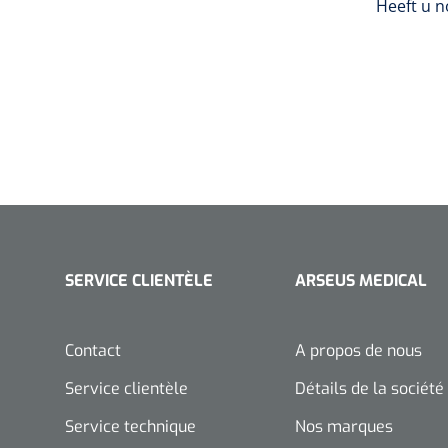
Heeft u 
ondes
Hydromassage
Pressothérapie &
massage
Thermothérapie
Drainage lymphatique
Laser
SERVICE CLIENTÈLE
ARSEUS MEDICAL
Dry Needling
Contact
A propos de nous
Service clientèle
Détails de la société
Service technique
Nos marques