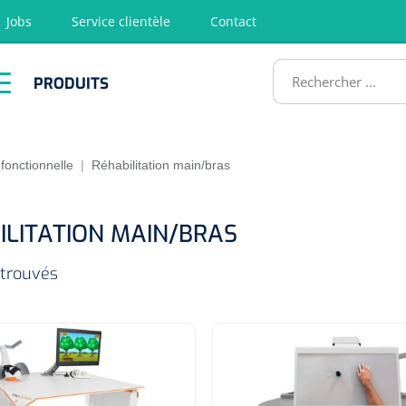
Jobs
Service clientèle
Contact
RODUITS
PRODUITS
tion
Chirurgie
Diagnostic
Premiers
Physiothéra
secours &
et rééducat
ATS
Réanimation
 fonctionnelle
|
Réhabilitation main/bras
ILITATION MAIN/BRAS
 trouvés