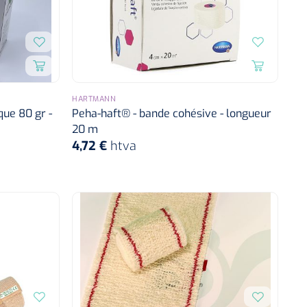
HARTMANN
ue 80 gr -
Peha-haft® - bande cohésive - longueur
20 m
4,72 €
htva