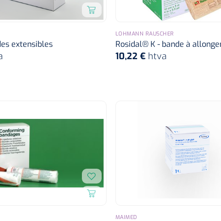
LOHMANN RAUSCHER
es extensibles
Rosidal® K - bande à allong
a
10,22 €
htva
MAIMED