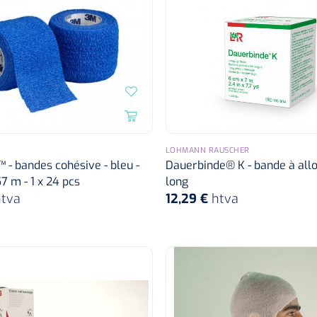
LOHMANN RAUSCHER
- bandes cohésive - bleu -
Dauerbinde® K - bande à al
7 m - 1 x 24 pcs
long
tva
12,29 €
htva