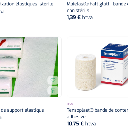
ixation élastiques -stérile
Maielast® haft glatt - bande 
va
non stérils
1,39 €
htva
BSN
de support élastique
Tensoplast® bande de conte
a
adhésive
10,75 €
htva