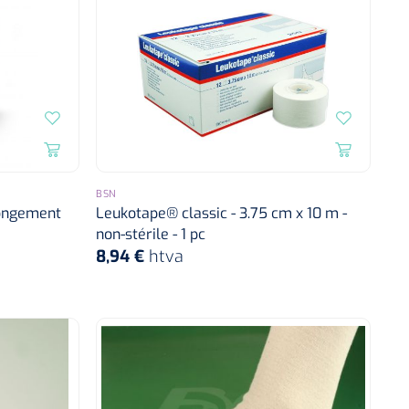
BSN
longement
Leukotape® classic - 3.75 cm x 10 m -
non-stérile - 1 pc
8,94 €
htva