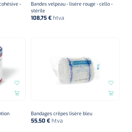
cohésive -
Bandes velpeau - lisère rouge - cello -
stérile
108,75 €
htva
ntion
Bandages crêpes lisère bleu
55,50 €
htva