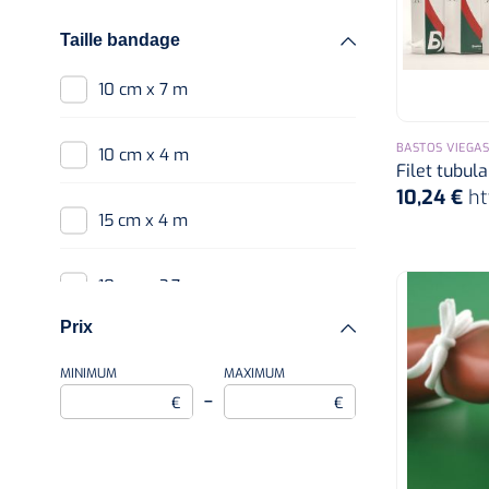
Taille bandage
6 cm x 7 m
10 cm x 7 m
6,3 cm x 25 m
BASTOS VIEGAS
10 cm x 4 m
Filet tubula
6 cm x 1 m
10,24 €
ht
15 cm x 4 m
10 cm x 7 m
10 cm x 3,7 m
10 cm x 4,57 m
Prix
7 cm x 4 m
MINIMUM
MAXIMUM
12 cm x 4 m
–
€
€
5 cm x 4 m
5,5 cm x 25 m
10 cm x 6,6 m