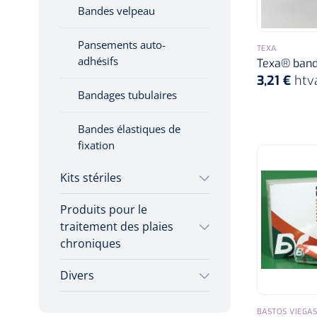
Compresses
Bandes velpeau
prédécoupées
Pansements auto-
TEXA
adhésifs
Texa® band
3,21 €
htv
Bandages tubulaires
Bandes élastiques de
fixation
Kits stériles
Produits pour le
Sets de bandage
traitement des plaies
chroniques
Champs opératoires
Divers
Hydrocolloïdes
Jeu de sondes
Dissolvant de couche
Pansements en argent
Sets de suture &
BASTOS VIEGAS