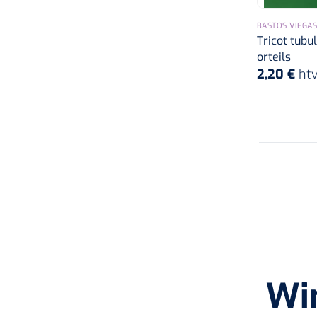
1,5 cm x 20 m
BASTOS VIEGAS
8 cm x 5 m
Tricot tubul
orteils
17,5 cm x 10 m
2,20 €
ht
6 cm x 5 m
7,5 cm x 10 m
6 cm x 3,7 m
7 cm x 4 m
10 cm x 5 m
7,5 cm x 4,57 m
8 cm x 5 m
10 cm x 14 m
Wi