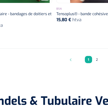
BSN
aire - bandages de doitiers et
Tensoplus® - bande cohésive
15,80 €
htva
va
1
2
Pagina
Pagina
ndels & Tubulaire V