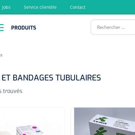
Jobs
Service clientèle
Contact
RODUITS
PRODUITS
tion
Chirurgie
Diagnostic
Premiers
Physiothéra
secours &
et rééducat
ATS
Réanimation
es
S ET BANDAGES TUBULAIRES
es trouvés