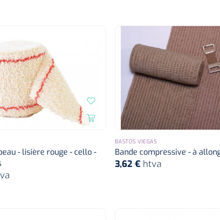
BASTOS VIEGAS
au - lisière rouge - cello -
Bande compressive - à allon
s
3,62 €
htva
tva