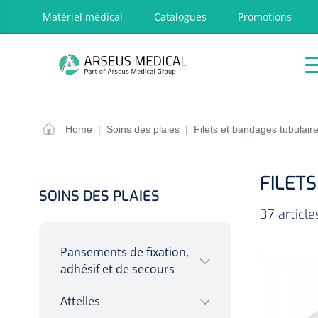
oekopdracht
Ga naar de hoofdnavigatie
Matériel médical
Catalogues
Promotions
P
Accueil
Aides
Traitement
Respira
techniques
OPTIONS
RÉSULT
Home
|
Soins des plaies
|
Filets et bandages tubulair
Accueil
Aides techniques
FILET
Traitement
SOINS DES PLAIES
Respiration
37 articl
Chirurgie
Pansements de fixation,
Diagnostic
adhésif et de secours
Premiers secours & Réanimation
Attelles
Sparadraps chirurgicaux
Physiothérapie et rééducation