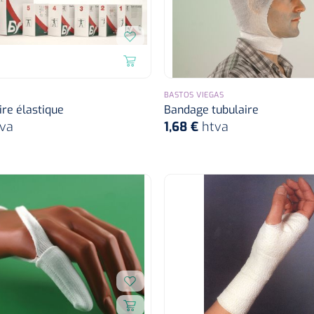
BASTOS VIEGAS
ire élastique
Bandage tubulaire
va
1,68 €
htva