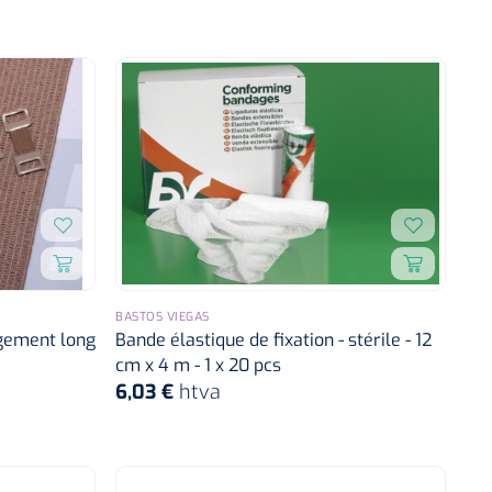
BASTOS VIEGAS
gement long
Bande élastique de fixation - stérile - 12
cm x 4 m - 1 x 20 pcs
6,03 €
htva