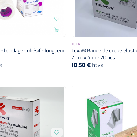
TEXA
- bandage cohésif - longueur
Texa® Bande de crêpe élastiq
7 cm x 4 m - 20 pcs
a
10,50 €
htva