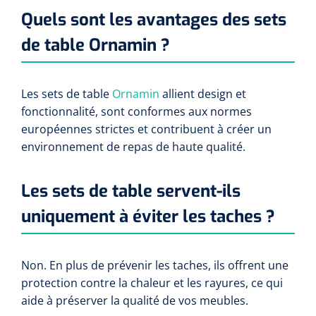
Quels sont les avantages des sets
Toilette intime
Accessoires mortuaires
Tests lactate/cholestérol
Autoclaves
Bandes velpeau
Tapis d'exercice
de table Ornamin ?
Désinfection des mains
Tests INR
Nettoyants pour instruments
Pansements auto-adhésifs
Ballons d'exercice
Soins des cheveux
Les sets de table
Ornamin
allient design et
Réactifs
Bandages tubulaires
Les Passerels et escaliers
fonctionnalité, sont conformes aux normes
Douche et bain
européennes strictes et contribuent à créer un
Sérologie
Bandes élastiques de fixation
Equilibre & coordination
environnement de repas de haute qualité.
Tests rapide
Divers
Bandes d'exercices
Kits stériles
Les sets de table servent-ils
Poubelles
Sets de bandage
Parasitologie
uniquement à éviter les taches ?
Aérosols désodorisant
Champs opératoires
Accessoires
Non. En plus de prévenir les taches, ils offrent une
Jeu de sondes
Fonction pulmonaire
protection contre la chaleur et les rayures, ce qui
aide à préserver la qualité de vos meubles.
Sets de suture & d'ablation
Divers