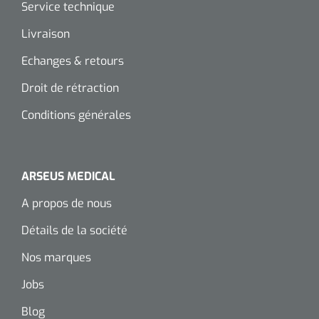
siliconée
Service technique
Livraison
Alginates
Echanges & retours
Divers
Droit de rétraction
Dissolvant de couche adhésive
Conditions générales
Ouates
Agraffes de fixation
ARSEUS MEDICAL
A propos de nous
Bassin renal
Détails de la société
Nettoyeurs de plaies
Nos marques
Jobs
Blog