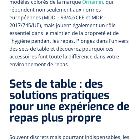
Compresses non-tissées
modèles colorés de la marque
Shockwave
Ornamin
, qui
Boîtes à instruments & tambours à pansements
Cadres de douche
Lampes frontales
répondent non seulement aux normes
Tambours à pansements
Essuie-mains rouleau
Chariots et charrettes
Compresses prédécoupées
européennes (MDD – 93/42/CEE et MDR –
Tecar
Supports muraux
ORL
2017/745/UE), mais jouent également un rôle
Chariots à linge
Boîtes à instruments
Essuie-tout
Laryngoscopes
essentiel dans le maintien de la propreté et de
Echographie
Siège de douche
Moulages en plâtre et accessoires
l’hygiène pendant les repas. Plongez dans l’univers
Collecteurs de déchets
Papier cellulose
Bas Jersey
Kochers
Audiométrie
des sets de table et découvrez pourquoi ces
Ultrason & électrothérapie
Appui de toilette
accessoires font toute la différence dans votre
Chariots de transport
Bandes de zinc
Anses auriculaires
Vêtements de protection individuelle
environnement de repas.
TENS
Diverses aides sanitaires
Mesure du corps
Chariots de soins des plaies
Bonnets de protection
Equipement autodiagnostique
Ouates de rembourrage
Pinces
Sets de table : des
Ondes courtes & micro-ondes
Chaises percées
Chariots à instruments
Sabots
solutions pratiques
Thermomètres
Bandes pour écharpes
Ciseaux
Hydromassage
Chaises roulantes de douche
pour une expérience de
Chariots PC
Bouchons d'oreille
Glucomètres
Semelles de marche
Hystéromètres
Pressothérapie & massage
Brancard de douche
repas plus propre
Chariots à médicaments
Masques de protection
Pèse-personnes
Moulage en plâtre
Scies à plâtre & Scies pour bagues
Thermothérapie
Tabourets de douche
Gants
Souvent discrets mais pourtant indispensables, les
Lève-personne
Toises