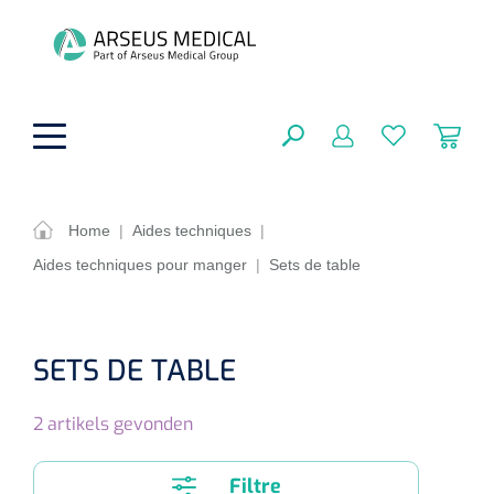
hoofdinhoud
Home
|
Aides techniques
|
Aides techniques pour manger
|
Sets de table
Aides techniques
FERMER
OPTIONS
Traitement
Soins de confort générale
SETS DE TABLE
Aromathérapie
Respiration
Sondes gastriques
RÉSULTATS
2
artikels gevonden
Soins de beauté
Chirurgie
Peau
Accessoires de ventilation
Thérapie par lumière
Cryothérapie
Canules nasales
Filtre