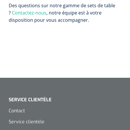
Des questions sur notre gamme de sets de table
Wearables
Kits d'instruments
?
Contactez-nous
, notre équipe est à votre
disposition pour vous accompagner.
Logiciel
Champs stériles
Alcoomètre
Produits pour le traitement des plaies chroniques
Hydrocolloïdes
Pansements en argent
Pansement en mousse
Hydrogel
SERVICE CLIENTÈLE
Bandages paraffine
Contact
Service clientèle
Pansements avec interface transparente