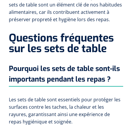
Instruments divers
Drainage lymphatique
Pansements hémorragiques
sets de table sont un élément clé de nos habitudes
Matériel de transfert
Lève-personne actif
Tabliers de protection
Divers
alimentaires, car ils contribuent activement à
Divers
Draps de transfert
Laser
Matériel de suture
préserver propreté et hygiène lors des repas.
Lève-personne passif
Couvre souliers
Pince de polyp
Fil de suture
Plaques tournantes
Dry Needling
Echographie
Questions fréquentes
Sangles
Diapason
Accessoires Echographie
Agrafeuse & agrafes
Distributeurs
sur les sets de table
Entraînement cognitif et visuel
Distributeurs de désodorisants
Ecarteurs
Prévention et détection des chutes
Echographes
Bandes de sutures
Entraînement cognitif
Pourquoi les sets de table sont-ils
Distributeurs de savon
Aimant oculaire
Sièges & coussins
Colle tissulaire
Entraînement réalité virtuelle
Laboratoire
importants pendant les repas ?
Chaises gériatriques
Distributeurs de papier
Glucomètres
Marteaux à reflex
Thérapie interactive
Filets et bandages tubulaires
Distributeurs de gants
Tests de grossesse
Broyeurs
Bandes cohésives
Les sets de table sont essentiels pour protéger les
Nettoyage & désinfection d'instruments
Matériels d'exercices
surfaces contre les taches, la chaleur et les
Accessoires
Tests d'urine
Poupinel (air chaud)
Bandes compressives
rayures, garantissant ainsi une expérience de
Nettoyage et désinfection de la peau
Exerciseurs de la main/épaule
repas hygiénique et soignée.
Appareils
Savons & mousse
Tests sanguin
Appareils d'ultrason
Bandage adhésif au zinc
Poids d'exercice