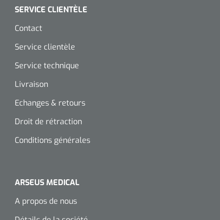
SERVICE CLIENTÈLE
Wearables
Kits d'instruments
Contact
Logiciel
Champs stériles
Service clientèle
Alcoomètre
Service technique
Produits pour le traitement des plaies chroniques
Livraison
Hydrocolloïdes
Echanges & retours
Pansements en argent
Droit de rétraction
Pansement en mousse
Conditions générales
Hydrogel
ARSEUS MEDICAL
Bandages paraffine
A propos de nous
Pansements avec interface transparente
Détails de la société