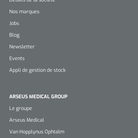
siliconée
Nos marques
Alginates
Jobs
Divers
Blog
Dissolvant de couche adhésive
Newsletter
Events
Ouates
Appli de gestion de stock
Agraffes de fixation
Bassin renal
ARSEUS MEDICAL GROUP
Nettoyeurs de plaies
Le groupe
Arseus Medical
Van Hopplynus Ophtalm