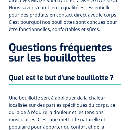
directives MDD – 93/42/CEE et MDR – 2017/745/UE.
Compresses non-tissées
Shockwave
Boîtes à instruments & tambours à pansements
Cadres de douche
Lampes frontales
Nous savons combien la qualité est essentielle
Tambours à pansements
Essuie-mains rouleau
pour des produits en contact direct avec le corps.
Chariots et charrettes
Compresses prédécoupées
Tecar
Supports muraux
ORL
C’est pourquoi nos bouillottes sont conçues pour
Chariots à linge
Boîtes à instruments
Essuie-tout
être fonctionnelles, confortables et sûres.
Laryngoscopes
Echographie
Siège de douche
Moulages en plâtre et accessoires
Collecteurs de déchets
Papier cellulose
Bas Jersey
Kochers
Questions fréquentes
Audiométrie
Ultrason & électrothérapie
Appui de toilette
Chariots de transport
sur les bouillottes
Bandes de zinc
Anses auriculaires
Vêtements de protection individuelle
TENS
Diverses aides sanitaires
Mesure du corps
Chariots de soins des plaies
Bonnets de protection
Equipement autodiagnostique
Ouates de rembourrage
Pinces
Ondes courtes & micro-ondes
Chaises percées
Quel est le but d’une bouillotte ?
Chariots à instruments
Sabots
Thermomètres
Bandes pour écharpes
Ciseaux
Hydromassage
Chaises roulantes de douche
Chariots PC
Une bouillotte sert à appliquer de la chaleur
Bouchons d'oreille
Glucomètres
Semelles de marche
Hystéromètres
Pressothérapie & massage
Brancard de douche
localisée sur des parties spécifiques du corps, ce
Chariots à médicaments
qui aide à réduire la douleur et les tensions
Masques de protection
Pèse-personnes
Moulage en plâtre
Scies à plâtre & Scies pour bagues
Thermothérapie
Tabourets de douche
musculaires. C’est une méthode naturelle et
populaire pour apporter du confort et de la
Gants
Lève-personne
Toises