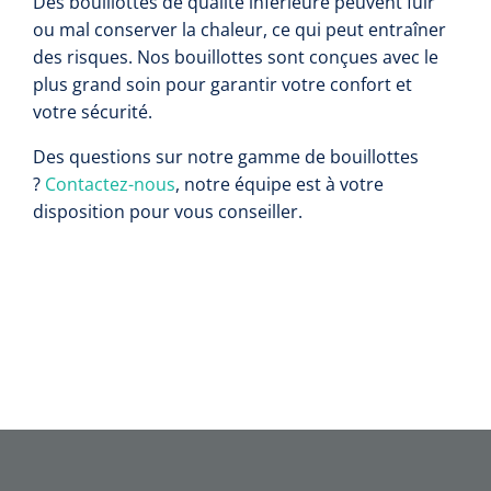
Des bouillottes de qualité inférieure peuvent fuir
ou mal conserver la chaleur, ce qui peut entraîner
Toilette intime
Accessoires mortuaires
Tests lactate/cholestérol
Autoclaves
Bandes velpeau
Tapis d'exercice
des risques. Nos bouillottes sont conçues avec le
plus grand soin pour garantir votre confort et
Désinfection des mains
Tests INR
Nettoyants pour instruments
Pansements auto-adhésifs
Ballons d'exercice
votre sécurité.
Soins des cheveux
Réactifs
Bandages tubulaires
Des questions sur notre gamme de bouillottes
Les Passerels et escaliers
?
Contactez-nous
, notre équipe est à votre
Douche et bain
Sérologie
Bandes élastiques de fixation
disposition pour vous conseiller.
Equilibre & coordination
Tests rapide
Divers
Bandes d'exercices
Kits stériles
Poubelles
Sets de bandage
Parasitologie
Aérosols désodorisant
Champs opératoires
Accessoires
Jeu de sondes
Fonction pulmonaire
Sets de suture & d'ablation
Divers