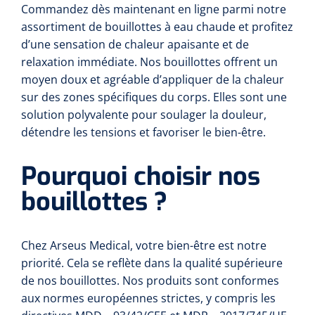
Pinces porte-tampons
Attelles pour doigts
3-parties
Commandez dès maintenant en ligne parmi notre
Couvertures alourdies
Dermatoscopes
assortiment de bouillottes à eau chaude et profitez
Sacs & pots à urine
Oreillers
Pinces pour le col utérin
Thérapie intraveineuse
Nettoyage & Désinfection des surfaces
Attelles pour chevilles
Bobath
d’une sensation de chaleur apaisante et de
Coussins de positionnement
Sources lumineuses et accessoires
relaxation immédiate. Nos bouillottes offrent un
Pieds à perfusion
Lubrifiant
Matelas & protège-matelas
Pinces à ongles
gynécologiques
Produits et papier
Portable
moyen doux et agréable d’appliquer de la chaleur
Couvertures de soins
Compresses & bandages
sur des zones spécifiques du corps. Elles sont une
Essuie-mains
Urinaux
Lits
Accessoires matériel d'injection
Extracteurs d’agrafes
Pansements gras
Source de lumière froide & distributeur mural
Accessoires
solution polyvalente pour soulager la douleur,
Aides techniques pour boire
Tampons de cellulose
détendre les tensions et favoriser le bien-être.
Hygiène féminine
Rinçages
Compresses de gaze
Cabinet médical
Loupes binoculaires
Traction
Bistouri
Gobelets
Conteneurs à aiguilles et accessoires
Pourquoi choisir nos
Tables d'examen
Mouchoirs
Bassins de lit & seau de toilette
Lames bistouri
Compresses ophtalmique
Otoscopes
Osteo
Tasses de café
bouillottes ?
Alcool désinfectant
Lampes d'examen
Paper toilette
Stitchcutters
Pansements non-adhérents
Ophtalmoscopes
Verticalisation
Couvercles pour gobelets
Coupes aiguilles
Sacs et accessoires pour médecins
Chiffons
Bistouris complets
Chez Arseus Medical, votre bien-être est notre
Pansements absorbants
Lampes stylos
Tabourets
priorité. Cela se reflète dans la qualité supérieure
Aides techniques pour salle de bains
Garrots
Tabourets
Serviettes
Manches bistrouri
de nos bouillottes. Nos produits sont conformes
Tampons
Rehausseurs de toilettes
Porte-spatules
Physiotechnique et hydromassage
aux normes européennes strictes, y compris les
Tampons alcoolisés
Marchepieds
Papier de tables d'examen