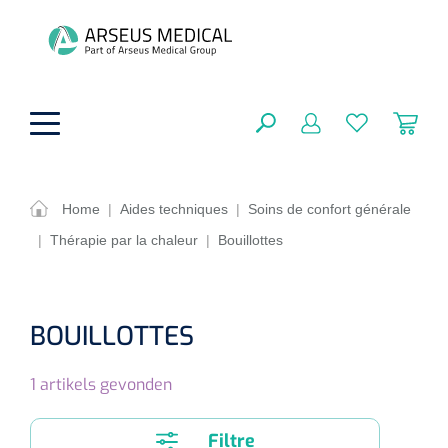
hoofdinhoud
Home
|
Aides techniques
|
Soins de confort générale
|
Thérapie par la chaleur
|
Bouillottes
Aides techniques
FERMER
OPTIONS
Traitement
Soins de confort générale
BOUILLOTTES
Aromathérapie
Respiration
Sondes gastriques
RÉSULTATS
1
artikels gevonden
Soins de beauté
Chirurgie
Peau
Accessoires de ventilation
Thérapie par lumière
Cryothérapie
Canules nasales
Filtre