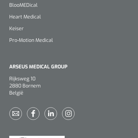
siliconée
BlooMEDical
Alginates
Heart Medical
Keiser
Divers
Pro-Motion Medical
Dissolvant de couche adhésive
Ouates
ARSEUS MEDICAL GROUP
Agraffes de fixation
Rijksweg 10
2880 Bornem
Bassin renal
België
Nettoyeurs de plaies