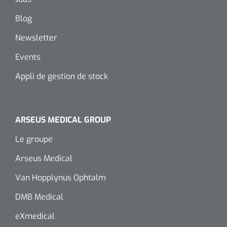
Wearables
Kits d'instruments
Blog
Newsletter
Logiciel
Champs stériles
Events
Alcoomètre
Produits pour le traitement des plaies chroniques
Appli de gestion de stock
Hydrocolloïdes
Pansements en argent
ARSEUS MEDICAL GROUP
Le groupe
Pansement en mousse
Arseus Medical
Hydrogel
Van Hopplynus Ophtalm
Bandages paraffine
DMB Medical
eXmedical
Pansements avec interface transparente