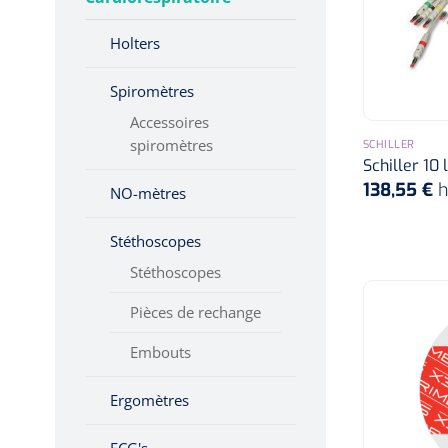
Audio
Hygiène & Désinfection
Holters
Soins d'incontinence
Visualisation
bidirectionnelle du
Matériel d'injection
Spiromètres
flux sanguin
Infrastructure
Accessoires
Waveform
spiromètres
SCHILLER
Instruments
Schiller 10 
Monitoring
138,55 €
h
Doppler Kit
NO-mètres
Soins des plaies
Doppler IOP
Stéthoscopes
Stéthoscopes
Foetale dopplers
3 MHz
Pièces de rechange
Audio
Embouts
FHR avec affichage
Ergomètres
audio et
numérique