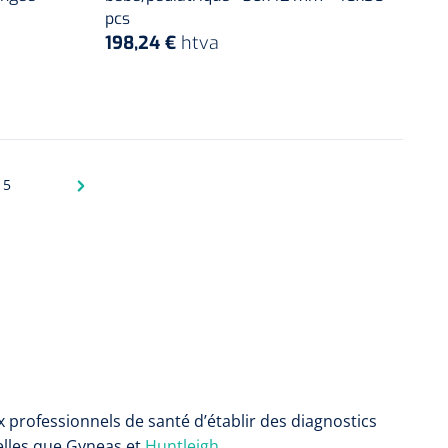
pcs
198,24 €
htva
5
na
Pagina
professionnels de santé d’établir des diagnostics
elles que Gyneas et
Huntleigh
.