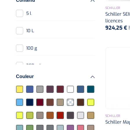
Contenu
SCHILLER
5 l
Schiller SE
licences
924,25 €
10 L
100 g
250 ml
Couleur
850 ml
SCHILLER
Schiller Ma