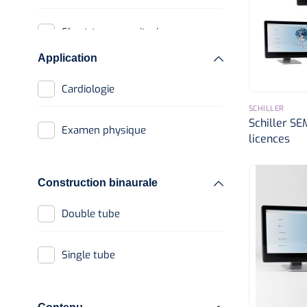
Speculums
Parasitologie
Short-term monitoring
Ophtalmoscopes
Accessoires
Application
Lampes stylos
Cardiologie
Porte-spatules
SCHILLER
Schiller SE
Examen physique
Lampes frontales
licences
Construction binaurale
Double tube
Single tube