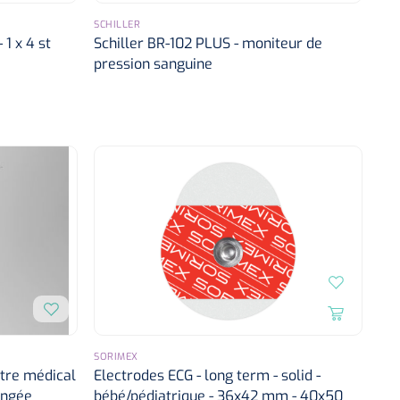
SCHILLER
1 x 4 st
Schiller BR-102 PLUS - moniteur de
pression sanguine
SORIMEX
ètre médical
Electrodes ECG - long term - solid -
ongée
bébé/pédiatrique - 36x42 mm - 40x50