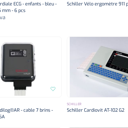
diale ECG - enfants - bleu -
Schiller Vélo ergomètre 911 
5 mm - 6 pcs
va
SCHILLER
dilog®AR - cable 7 brins -
Schiller Cardiovit AT-102 G2
-SA