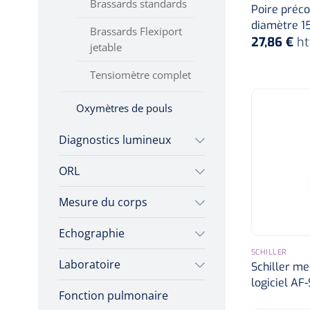
Brassards standards
Poire précor
vasculaires
diamètre 1
Brassards Flexiport
27,86 €
ht
jetable
Tensiomètre complet
Oxymètres de pouls
Diagnostics lumineux
ORL
Colposcopes
Mesure du corps
Laryngoscopes
Accessoires
Ensemble Complet
Ampoules de
Echographie
Equipement
rechange
autodiagnostique
Lames
SCHILLER
Laboratoire
Accessoires Echographie
Schiller me
Anuscopes -
Poignées
logiciel AF
Thermomètres
proctoscopes
Fonction pulmonaire
Glucomètres
Echographes
Thermomètres
Accessoires