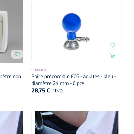
SORIMEX
omètre non
Poire précordiale ECG - adultes - bleu -
diamètre 24 mm - 6 pcs
28,75 €
htva