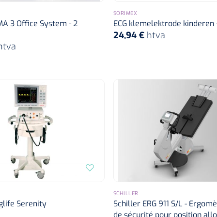
SORIMEX
MA 3 Office System - 2
ECG klemelektrode kinderen - 
24,94 €
htva
htva
SCHILLER
glife Serenity
Schiller ERG 911 S/L - Ergom
de sécurité pour position all