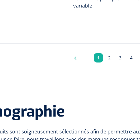
variable
1
2
3
4
Pagina
Pagina
Pagina
Pagi
hographie
its sont soigneusement sélectionnés afin de permettre aux 
our ce faire, nous travaillons avec des marques reconnues t