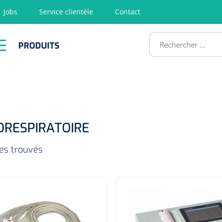
Jobs
Service clientèle
Contact
RODUITS
PRODUITS
tion
Chirurgie
Diagnostic
Premiers
Physiothéra
secours &
et rééducat
ATS
Réanimation
ORESPIRATOIRE
les trouvés