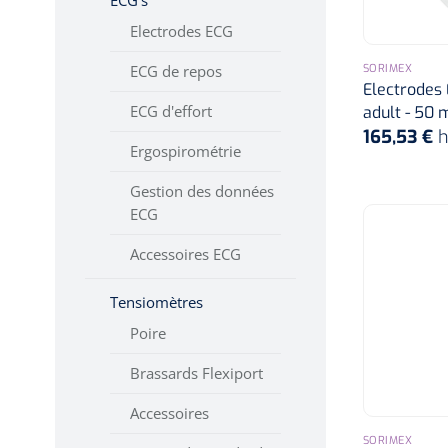
ECG's
FHR avec audio,
Electrodes ECG
valeurs
numériques et
SORIMEX
ECG de repos
tracé
Electrodes E
ECG d'effort
adult - 50 
2 MHz
165,53 €
h
Ergospirométrie
Audio
Gestion des données
Affichage audio et
ECG
numérique de la
FHR
Accessoires ECG
Affichage de la
Tensiomètres
FHR avec audio,
Poire
valeurs
numériques et
Brassards Flexiport
tracé
Accessoires
Dopplers fœtaux et
SORIMEX