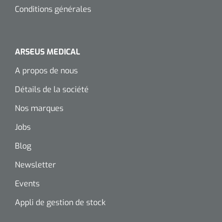
siliconée
Conditions générales
Alginates
ARSEUS MEDICAL
Divers
A propos de nous
Dissolvant de couche adhésive
Détails de la société
Ouates
Nos marques
Agraffes de fixation
Jobs
Bassin renal
Blog
Newsletter
Nettoyeurs de plaies
Events
Appli de gestion de stock