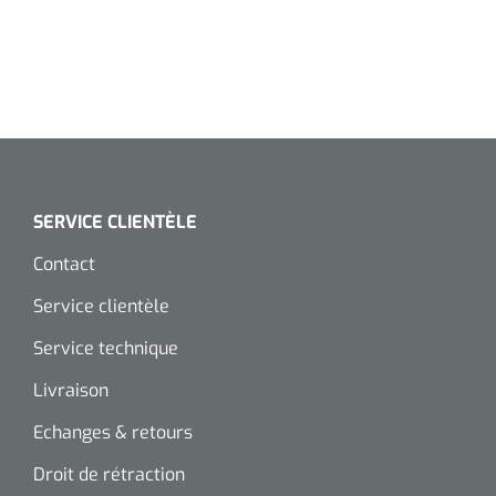
Wearables
Kits d'instruments
Logiciel
Champs stériles
Alcoomètre
Produits pour le traitement des plaies chroniques
Hydrocolloïdes
SERVICE CLIENTÈLE
Pansements en argent
Contact
Service clientèle
Pansement en mousse
Service technique
Hydrogel
Livraison
Bandages paraffine
Echanges & retours
Pansements avec interface transparente
Droit de rétraction