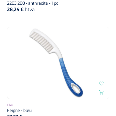
siliconée
2203.200 - anthracite - 1 pc
28,24 €
htva
Alginates
Divers
Dissolvant de couche adhésive
Ouates
Agraffes de fixation
Bassin renal
Nettoyeurs de plaies
ETAC
Peigne - bleu