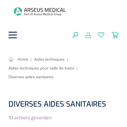
hoofdinhoud
Home
|
Aides techniques
|
Aides techniques pour salle de bains
|
Aides techniques
FERMER
Diverses aides sanitaires
OPTIONS
Traitement
Soins de confort générale
Aromathérapie
Respiration
Sondes gastriques
DIVERSES AIDES SANITAIRES
RÉSULTATS
Soins de beauté
Chirurgie
Peau
Accessoires de ventilation
10
artikels gevonden
Thérapie par lumière
Cryothérapie
Canules nasales