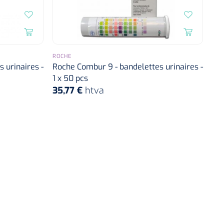
ROCHE
 urinaires -
Roche Combur 9 - bandelettes urinaires -
1 x 50 pcs
35,77 €
htva