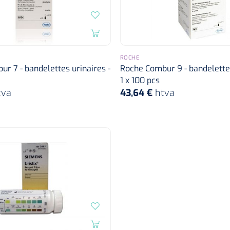
ROCHE
r 7 - bandelettes urinaires -
Roche Combur 9 - bandelettes
1 x 100 pcs
tva
43,64 €
htva