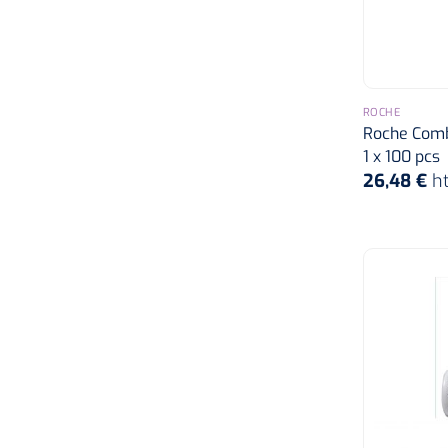
ROCHE
Roche Combu
1 x 100 pcs
26,48 €
h