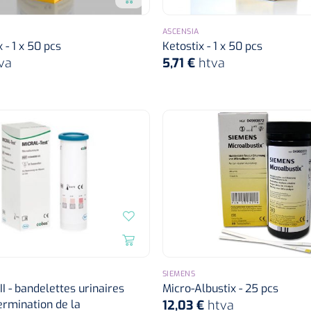
ASCENSIA
 - 1 x 50 pcs
Ketostix - 1 x 50 pcs
va
5,71 €
htva
SIEMENS
II - bandelettes urinaires
Micro-Albustix - 25 pcs
ermination de la
12,03 €
htva