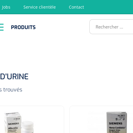
Jobs
Service clientèle
Contact
RODUITS
PRODUITS
tion
Chirurgie
Diagnostic
Premiers
Physiothéra
secours &
et rééducat
ATS
Réanimation
 D'URINE
es trouvés