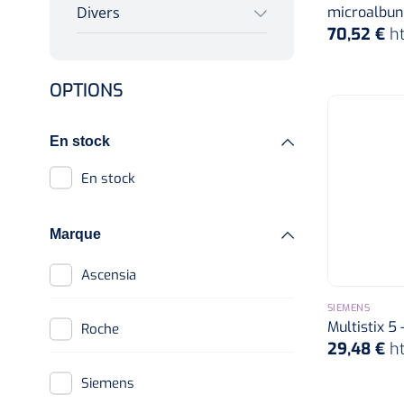
Brassards standards
microalbuni
Divers
vasculaires
70,52 €
h
Lampes frontales
Brassards Flexiport
Wearables
jetable
OPTIONS
Logiciel
Tensiomètre complet
Oxymètres de pouls
Alcoomètre
En stock
En stock
Marque
Ascensia
SIEMENS
Multistix 5 
Roche
29,48 €
h
Siemens