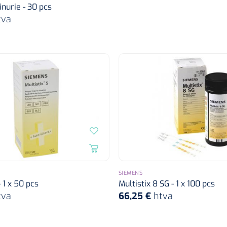
nurie - 30 pcs
tva
SIEMENS
- 1 x 50 pcs
Multistix 8 SG - 1 x 100 pcs
tva
66,25 €
htva