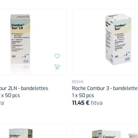
ROCHE
ur 2LN - bandelettes
Roche Combur 3 - bandelettes
1 x 50 pcs
1 x 50 pcs
va
11,45 €
htva