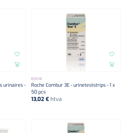
ROCHE
 urinaires -
Roche Combur 3E - urineteststrips - 1 x
50 pcs
13,02 €
htva