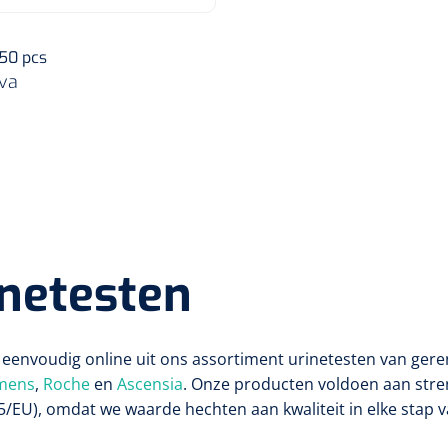
x 50 pcs
va
netesten
u eenvoudig online uit ons assortiment urinetesten van g
mens
,
Roche
en
Ascensia
. Onze producten voldoen aan str
5/EU), omdat we waarde hechten aan kwaliteit in elke stap v