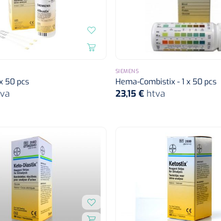
SIEMENS
 x 50 pcs
Hema-Combistix - 1 x 50 pcs
tva
23,15 €
htva