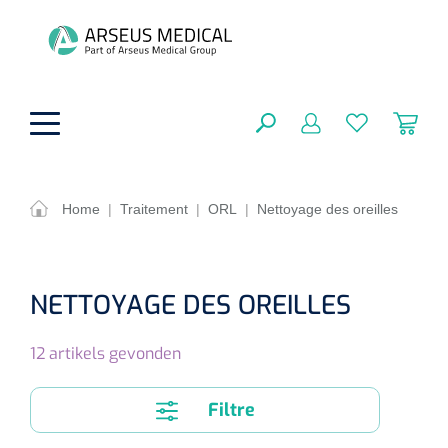
hoofdinhoud
Home
|
Traitement
|
ORL
|
Nettoyage des oreilles
Aides techniques
FERMER
OPTIONS
Traitement
NETTOYAGE DES OREILLES
Soins de confort générale
Aromathérapie
Respiration
12
artikels gevonden
Sondes gastriques
RÉSULTATS
Soins de beauté
Chirurgie
Peau
Accessoires de ventilation
Filtre
Thérapie par lumière
Cryothérapie
Canules nasales