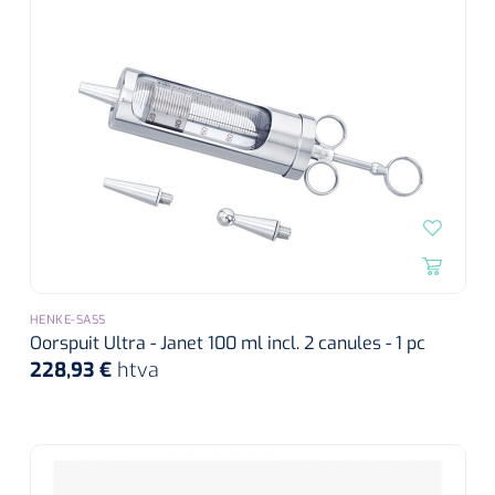
siliconée
Alginates
Divers
Dissolvant de couche adhésive
Ouates
Agraffes de fixation
HENKE-SASS
Bassin renal
Oorspuit Ultra - Janet 100 ml incl. 2 canules - 1 pc
228,93 €
htva
Nettoyeurs de plaies