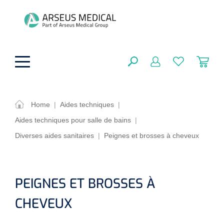
hoofdinhoud
Home
|
Aides techniques
|
Aides techniques pour salle de bains
|
Aides techniques
FERMER
Diverses aides sanitaires
|
Peignes et brosses à cheveux
OPTIONS
Traitement
Soins de confort générale
Aromathérapie
Respiration
Sondes gastriques
PEIGNES ET BROSSES À
RÉSULTATS
Soins de beauté
Chirurgie
CHEVEUX
Peau
Accessoires de ventilation
Thérapie par lumière
Cryothérapie
Canules nasales