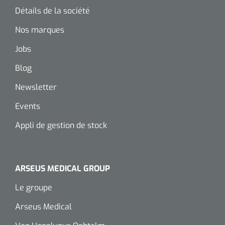
siliconée
Détails de la société
Alginates
Nos marques
Jobs
Divers
Blog
Dissolvant de couche adhésive
Newsletter
Ouates
Events
Agraffes de fixation
Appli de gestion de stock
Bassin renal
ARSEUS MEDICAL GROUP
Nettoyeurs de plaies
Le groupe
Arseus Medical