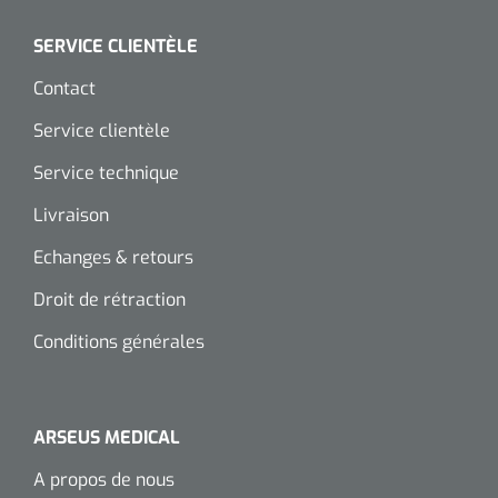
Wearables
Kits d'instruments
SERVICE CLIENTÈLE
Contact
Logiciel
Champs stériles
Service clientèle
Alcoomètre
Produits pour le traitement des plaies chroniques
Service technique
Hydrocolloïdes
Livraison
Pansements en argent
Echanges & retours
Droit de rétraction
Pansement en mousse
Conditions générales
Hydrogel
Bandages paraffine
ARSEUS MEDICAL
Pansements avec interface transparente
A propos de nous